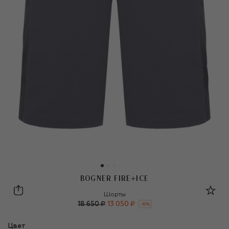
BOGNER FIRE+ICE
Bogner Fire+Ice
Шорты
18 650 ₽
13 050 ₽
-
30
%
Цвет