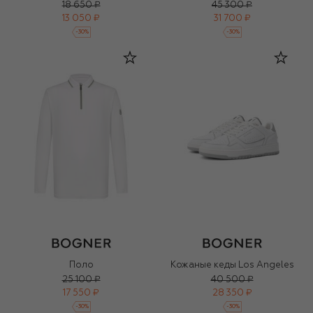
18 650 ₽
45 300 ₽
13 050 ₽
31 700 ₽
-
30
%
-
30
%
Поло
Кожаные кеды Los Angeles
25 100 ₽
40 500 ₽
17 550 ₽
28 350 ₽
-
30
%
-
30
%