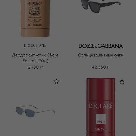
L`OCCITANE
Деодорант-стик Cèdre
Солнцезащитные очки
Encens (70g)
2 790 ₽
42 650 ₽