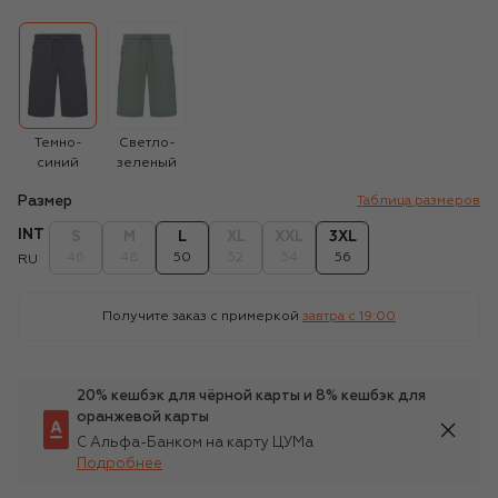
Темно-
Светло-
синий
зеленый
Размер
Таблица размеров
INT
S
M
L
XL
XXL
3XL
46
48
50
52
54
56
RU
Получите заказ с примеркой
завтра c 19:00
20% кешбэк для чёрной карты и 8% кешбэк для
оранжевой карты
С Альфа-Банком на карту ЦУМа
Подробнее