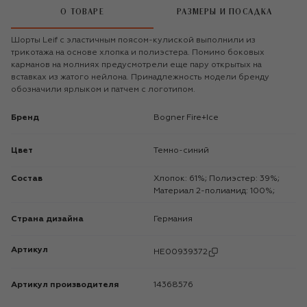
О ТОВАРЕ
РАЗМЕРЫ И ПОСАДКА
Шорты Leif с эластичным поясом-кулиской выполнили из
трикотажа на основе хлопка и полиэстера. Помимо боковых
карманов на молниях предусмотрели еще пару открытых на
вставках из жатого нейлона. Принадлежность модели бренду
обозначили ярлыком и патчем с логотипом.
Бренд
Bogner Fire+Ice
Цвет
Темно-синий
Состав
Хлопок: 61%; Полиэстер: 39%;
Материал 2-полиамид: 100%;
Страна дизайна
Германия
Артикул
HE00939372
Артикул производителя
14368576