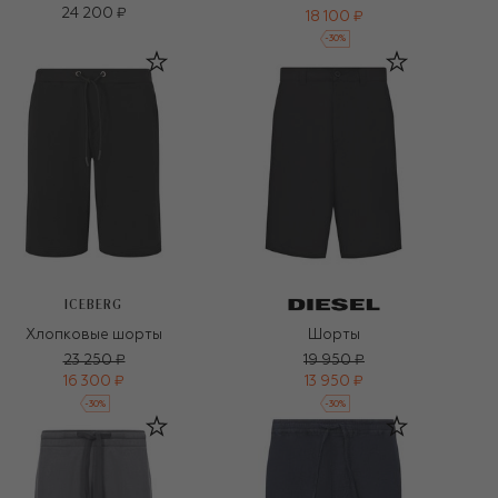
24 200 ₽
18 100 ₽
-
30
%
ICEBERG
Хлопковые шорты
Шорты
23 250 ₽
19 950 ₽
16 300 ₽
13 950 ₽
-
30
%
-
30
%