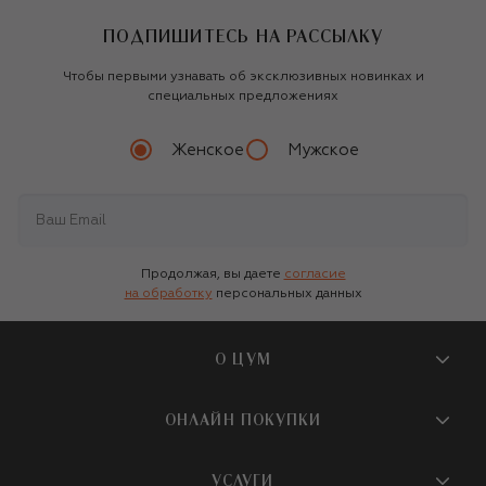
ПОДПИШИТЕСЬ НА РАССЫЛКУ
Чтобы первыми узнавать об эксклюзивных новинках и
специальных предложениях
Женское
Мужское
Продолжая, вы даете
согласие
на обработку
персональных данных
О ЦУМ
О магазине
ОНЛАЙН ПОКУПКИ
Новости и события
Вопросы и ответы
УСЛУГИ
Бутики и ПВЗ ЦУМ