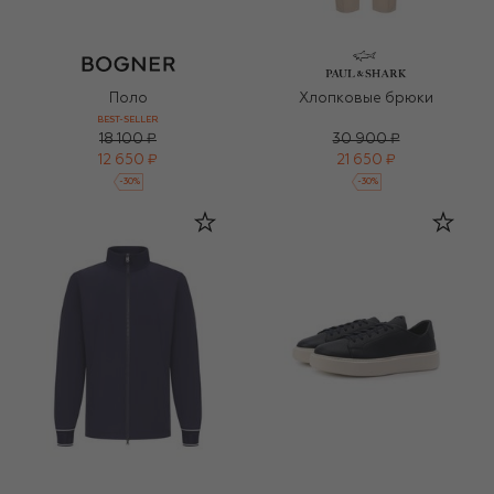
Поло
Хлопковые брюки
BEST-SELLER
18 100 ₽
30 900 ₽
12 650 ₽
21 650 ₽
-
30
%
-
30
%