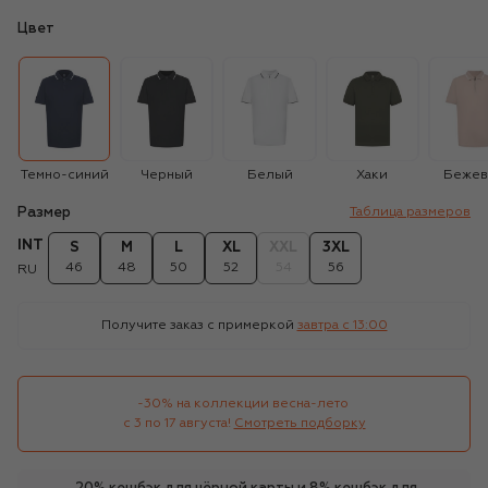
Цвет
Темно-синий
Черный
Белый
Хаки
Беже
Размер
Таблица размеров
INT
S
M
L
XL
XXL
3XL
46
48
50
52
54
56
RU
Получите заказ с примеркой
завтра c 13:00
-30% на коллекции весна-лето 

с 3 по 17 августа!
Смотреть подборку