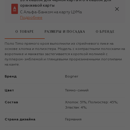
20% кешбэк для чёрной карты и 8% кешбэк для
оранжевой карты
С Альфа-Банком на карту ЦУМа
Подробнее
О ТОВАРЕ
РАЗМЕРЫ И ПОСАДКА
О БРЕНДЕ
Поло Timo прямого кроя выполнили из стрейчевого пике на
основе хлопка и полиэстера. Модель с контрастными полосками на
воротнике и манжетах застегивается короткой молнией с
пуллером-эмблемой и глянцевыми прорезиненными логотипами
на канте.
Бренд
Bogner
Цвет
Темно-синий
Состав
Хлопок: 51%; Полиэстер: 45%;
Эластан: 4%;
Страна дизайна
Германия