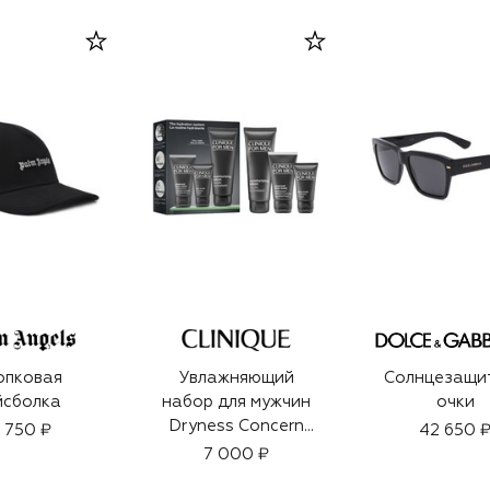
опковая
Увлажняющий
Солнцезащи
йсболка
набор для мужчин
очки
Dryness Concern
5 750 ₽
42 650 
Set (100+50+30ml)
7 000 ₽