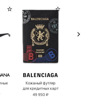
тные
Кожаный футляр
Очищающий гель
для кредитных карт
для лица (125ml)
₽
49 950 ₽
11 950 ₽