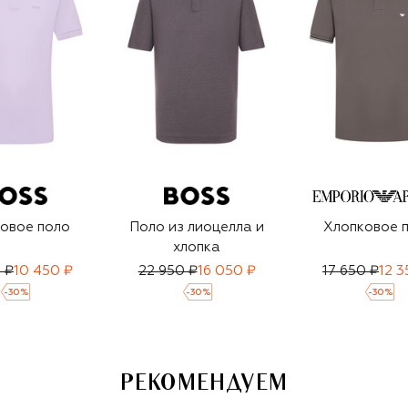
овое поло
Поло из лиоцелла и
Хлопковое 
хлопка
 ₽
10 450 ₽
22 950 ₽
16 050 ₽
17 650 ₽
12 3
-
30
%
-
30
%
-
30
%
РЕКОМЕНДУЕМ