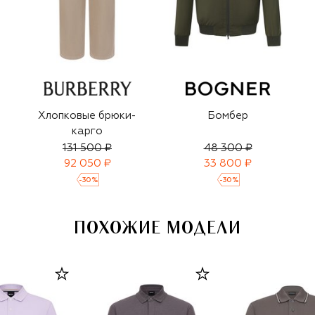
Хлопковые брюки-
Бомбер
карго
131 500 ₽
48 300 ₽
92 050 ₽
33 800 ₽
-
30
%
-
30
%
ПОХОЖИЕ МОДЕЛИ