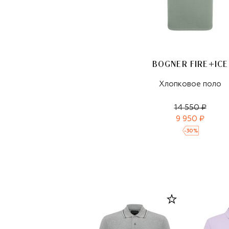
BOGNER FIRE+ICE
Хлопковое поло
14 550 ₽
9 950 ₽
-
30
%