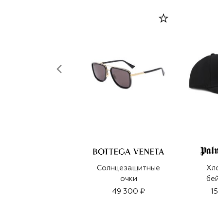
Солнцезащитные
Хл
очки
бе
49 300 ₽
1