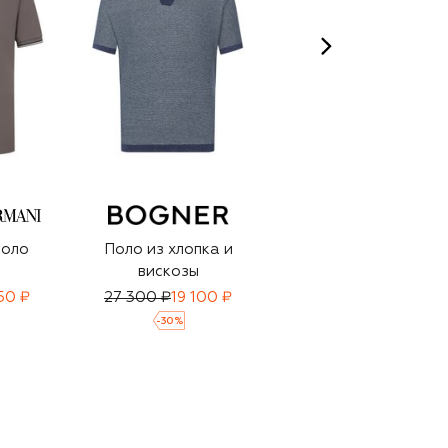
поло
Поло из хлопка и
Хлопковое поло
вискозы
50 ₽
27 300 ₽
19 100 ₽
19 950 ₽
13 950 ₽
-
30
%
-
30
%