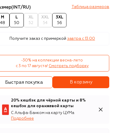
азмер
(INT/RU)
Таблица размеров
M
L
XL
XXL
3XL
48
50
52
54
56
Получите заказ с примеркой
завтра c 13:00
-30% на коллекции весна-лето 

с 3 по 17 августа!
Смотреть подборку
В корзину
Быстрая покупка
20% кешбэк для чёрной карты и 8%
кешбэк для оранжевой карты
С Альфа-Банком на карту ЦУМа
Подробнее