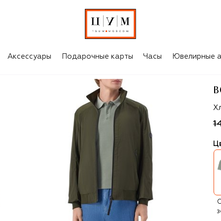
Аксессуары
Подарочные карты
Часы
Ювелирные а
B
Bo
Х
1
Ц
С
з