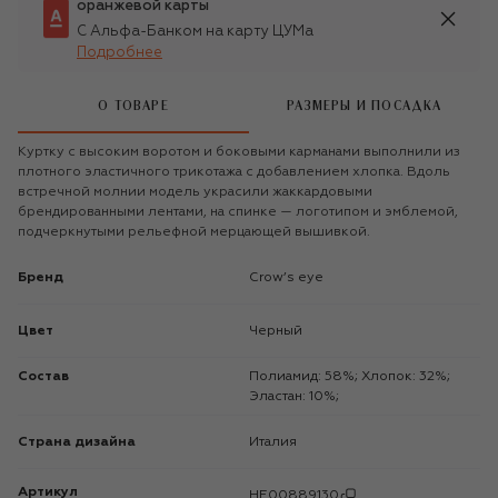
оранжевой карты
С Альфа-Банком на карту ЦУМа
Подробнее
О ТОВАРЕ
РАЗМЕРЫ И ПОСАДКА
Куртку с высоким воротом и боковыми карманами выполнили из
плотного эластичного трикотажа с добавлением хлопка. Вдоль
встречной молнии модель украсили жаккардовыми
брендированными лентами, на спинке — логотипом и эмблемой,
подчеркнутыми рельефной мерцающей вышивкой.
Бренд
Crow’s eye
Цвет
Черный
Состав
Полиамид: 58%; Хлопок: 32%;
Эластан: 10%;
Страна дизайна
Италия
Артикул
HE00889130