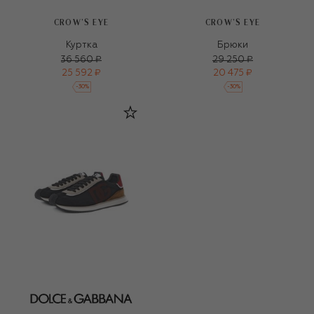
CROW’S EYE
CROW’S EYE
Куртка
Брюки
36 560 ₽
29 250 ₽
25 592 ₽
20 475 ₽
-
30
%
-
30
%