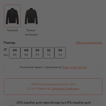
Черный
Темно-
зеленый
Размер
Таблица размеров
IT
46
48
50
52
54
46
48
50
52
54
RU
Получите заказ с примеркой
9 августа c 10:00
-30% на коллекции весна-лето 

с 3 по 17 августа!
Смотреть подборку
20% кешбэк для чёрной карты и 8% кешбэк для