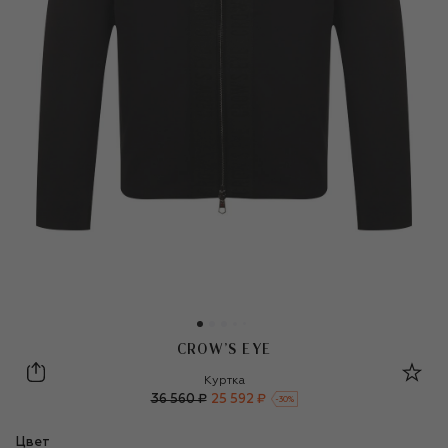
CROW’S EYE
Crow’s eye
Куртка
36 560 ₽
25 592 ₽
-
30
%
Цвет