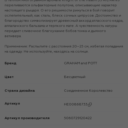
В теплом многогранном аромате Knight of the Realm (15 мл) мягко
переливаются ольфакторные полутона, описывающие характер
настоящего рыцаря. О его решимости ринуться в бой говорит
ослепительный, как сталь, блеск сочных цитрусов. Достоинство и
благородство символизирует древесный аккорд атласского кедра,
аппалачского бальзама и терпкого мате. А чувственность натуры
передает сливочное благоухание бобов тонка и дымного
ветивера.
Применение: Распылите с расстояния 20–25 см, избегая попадания
на одежду. Не используйте, находясь на солнце.
Бренд
GRAHAM and POTT
Цвет
Бесцветный
Страна дизайна
Соединенное Королевство
Артикул
HE00868733
Артикул производителя
5060729120422