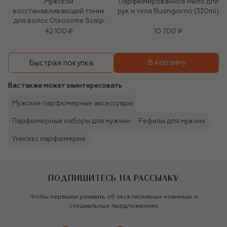
Мужской
Парфюмированное мыло для
восстанавливающий тоник
рук и тела Buongiorno (330ml)
для волос Oleosome Scalp
Reanimation (100ml)
42 100 ₽
10 700 ₽
В корзину
Быстрая покупка
Вас также может заинтересовать
Мужские парфюмерные аксессуары
Парфюмерные наборы для мужчин
Рефилы для мужчин
Унисекс парфюмерия
ПОДПИШИТЕСЬ НА РАССЫЛКУ
Чтобы первыми узнавать об эксклюзивных новинках и
специальных предложениях