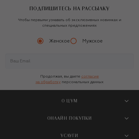
ПОДПИШИТЕСЬ НА РАССЫЛКУ
Чтобы первыми узнавать об эксклюзивных новинках и
специальных предложениях
Женское
Мужское
Продолжая, вы даете
согласие
на обработку
персональных данных
О ЦУМ
О магазине
ОНЛАЙН ПОКУПКИ
Новости и события
Вопросы и ответы
УСЛУГИ
Бутики и ПВЗ ЦУМ