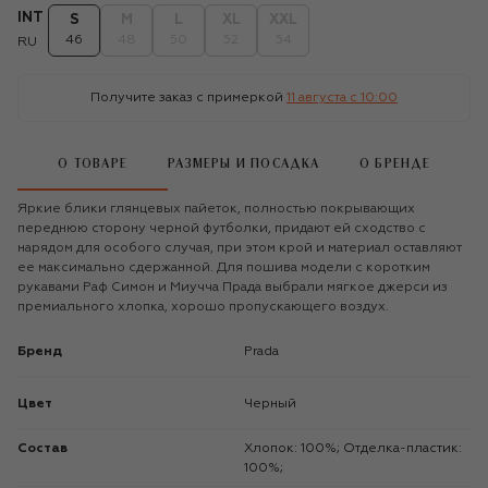
INT
S
M
L
XL
XXL
46
48
50
52
54
RU
Получите заказ с примеркой
11 августа c 10:00
О ТОВАРЕ
РАЗМЕРЫ И ПОСАДКА
О БРЕНДЕ
Яркие блики глянцевых пайеток, полностью покрывающих
переднюю сторону черной футболки, придают ей сходство с
нарядом для особого случая, при этом крой и материал оставляют
ее максимально сдержанной. Для пошива модели с коротким
рукавами Раф Симон и Миучча Прада выбрали мягкое джерси из
премиального хлопка, хорошо пропускающего воздух.
Бренд
Prada
Цвет
Черный
Состав
Хлопок: 100%; Отделка-пластик:
100%;