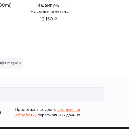
00ml)
й шампунь
(100+2x10ml)
"Роскошь золота"
70 290 ₽
(250ml)
12 150 ₽
арфюмерия
Продолжая, вы даете
согласие на
е
обработку
персональных данных