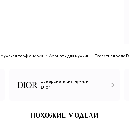
Bazaar Кармел Сноу силуэт получил имя New Look, а
вместе с ним и обозначил на много лет вперед две
главные страсти Диора: желание смотреть вперед и…
цветы.
Цветочная глава истории марки с тех пор пишется не
только в дизайне женской одежды. Красной нитью
любимые Диором розы проходят от ароматов (включая
легенду Miss Dior) к кремам и сывороткам линеек
Prestige и Capture Totale. Бренд даже вернул себе
Мужская парфюмерия
Ароматы для мужчин
Туалетная вода D
грасское поместье Диора La Colle Noire с розовыми
садами, где выращивает цветы, которые используют в
парфюмерной и косметической линиях.
Мужское направление Dior звучит чуть сдержаннее и все
Все ароматы для мужчин
так же свежо, подобно легендарному Sauvage, воспевая
Dior
не цветочную, но другие не менее важные главы в
истории марки. Например, силуэты современных
коллекций часто переосмысляют архивные модели, а
аксессуары гордо носят едва заметный узор Cannage.
ПОХОЖИЕ МОДЕЛИ