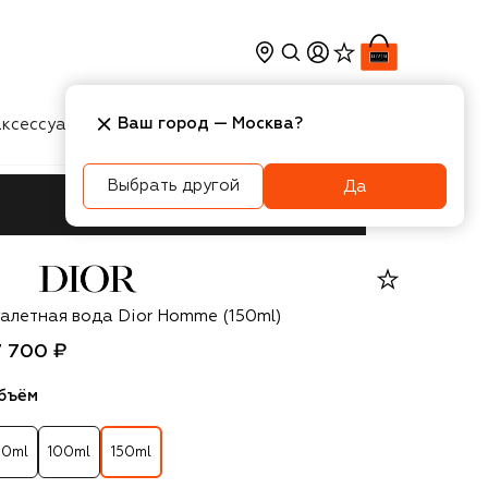
Ваш город —
Москва
?
ксессуары
Косметика
Интерьер
Новости
Выбрать другой
Да
or
уалетная вода Dior Homme (150ml)
7 700 ₽
бъём
50ml
100ml
150ml