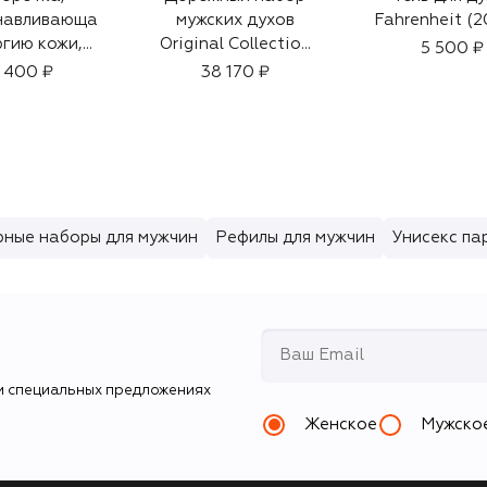
навливающа
мужских духов
Fahrenheit (2
ргию кожи,
Original Collection
5 500 ₽
eido Men
Masculine (3x10ml)
 400 ₽
38 170 ₽
une (50ml)
ные наборы для мужчин
Рефилы для мужчин
Унисекс п
и специальных предложениях
Женское
Мужско