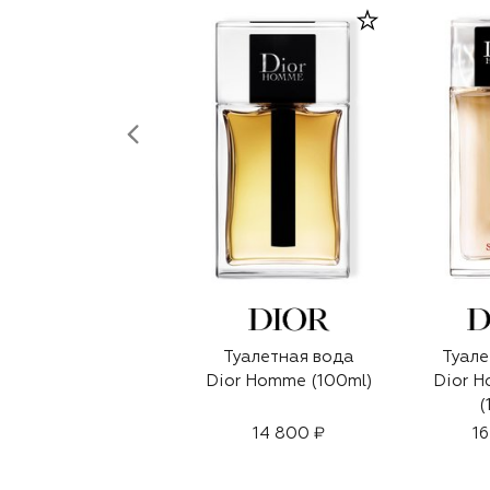
Туалетная вода
Туале
Dior Homme (100ml)
Dior H
(
14 800 ₽
16