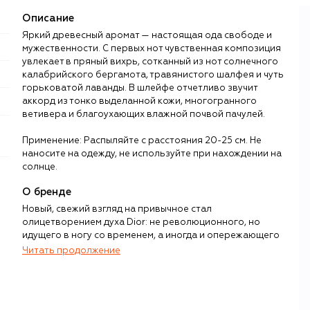
Описание
Яркий древесный аромат — настоящая ода свободе и
мужественности. С первых нот чувственная композиция
увлекает в пряный вихрь, сотканный из нот солнечного
калабрийского бергамота, травянистого шалфея и чуть
горьковатой лаванды. В шлейфе отчетливо звучит
аккорд из тонко выделанной кожи, многогранного
ветивера и благоухающих влажной почвой пачулей.
Применение: Распыляйте с расстояния 20-25 см. Не
наносите на одежду, не используйте при нахождении на
солнце.
О бренде
Новый, свежий взгляд на привычное стал
олицетворением духа Dior: не революционного, но
идущего в ногу со временем, а иногда и опережающего
его.
Читать продолжение
Историю своего бренда Кристиан Диор начал писать в
1947 году, представив нежные, как цветочные бутоны,
платья. С легкой руки главного редактора Harper’s