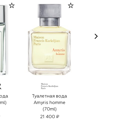
вода
Туалетная вода
Туалетная вода
ml)
Amyris homme
Eau De Grey Vetiver
(70ml)
(50ml)
₽
21 400 ₽
16 950 ₽