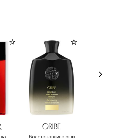
уша
Восстанавливающи
Набор Purpose