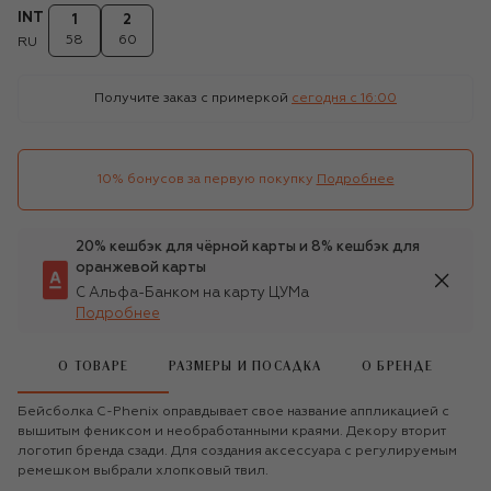
INT
1
2
58
60
RU
Получите заказ с примеркой
сегодня c 16:00
10% бонусов за первую покупку
Подробнее
20% кешбэк для чёрной карты и 8% кешбэк для
оранжевой карты
С Альфа-Банком на карту ЦУМа
Подробнее
О ТОВАРЕ
РАЗМЕРЫ И ПОСАДКА
О БРЕНДЕ
Бейсболка C-Phenix оправдывает свое название аппликацией с
вышитым фениксом и необработанными краями. Декору вторит
логотип бренда сзади. Для создания аксессуара с регулируемым
ремешком выбрали хлопковый твил.