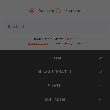
Женское
Мужское
Продолжая, вы даете
согласие
на обработку
персональных данных
О ЦУМ
О магазине
ОНЛАЙН ПОКУПКИ
Новости и события
Вопросы и ответы
УСЛУГИ
Бутики и ПВЗ ЦУМ
Мобильное приложение
Контакты
Шопинг-сервисы
КОНТАКТЫ
Доставка
Наша история
Шопинг со стилистом ЦУМ
Обмен и возврат