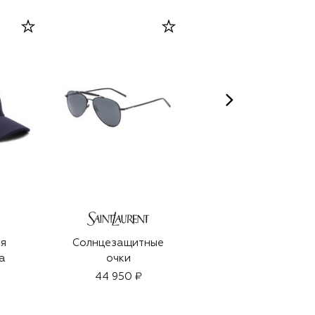
я
Солнцезащитные
Духи Ricordo
а
очки
(100ml)
44 950 ₽
32 500 ₽