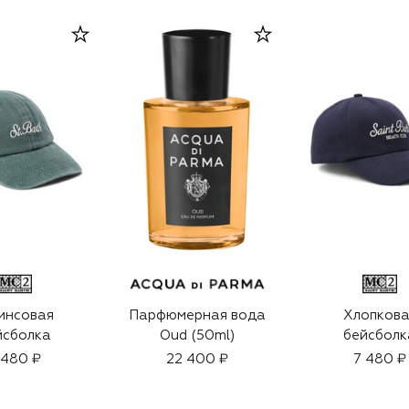
инсовая
Парфюмерная вода
Хлопкова
йсболка
Oud (50ml)
бейсболк
 480 ₽
22 400 ₽
7 480 ₽