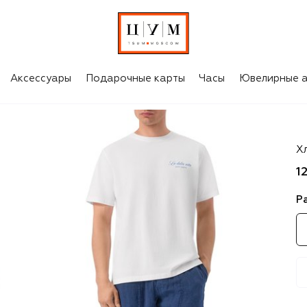
Аксессуары
Подарочные карты
Часы
Ювелирные а
MC
Х
1
Р