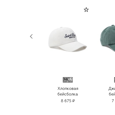
Хлопковая
Дж
бейсболка
бе
8 675 ₽
7