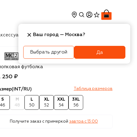
Ваш город —
Москва
?
ксессуары
Косметика
Интерьер
Новости
Выбрать другой
Да
2 Saint Barth
лопковая футболка
2 250 ₽
азмер
(INT/RU)
Таблица размеров
S
M
L
XL
XXL
3XL
46
48
50
52
54
56
Получите заказ с примеркой
завтра c 13:00