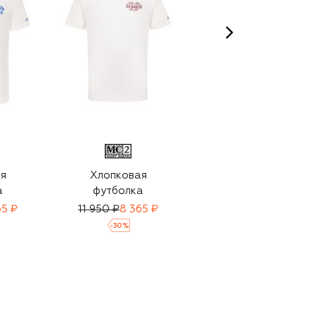
я
Хлопковая
Хлопковая
а
футболка
футболка
65 ₽
11 950 ₽
8 365 ₽
10 750 ₽
-
30
%