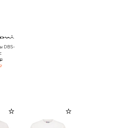
ы DBS-
c
 ₽
₽