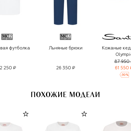
вая футболка
Льняные брюки
Кожаные кед
Olympi
87 950
12 250 ₽
26 350 ₽
61 550 
-
30
%
ПОХОЖИЕ МОДЕЛИ