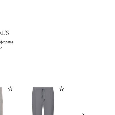
сфорды
₽