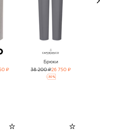
Брюки
Брюки
50 ₽
38 200 ₽
26 750 ₽
23 950 ₽
16 750 ₽
-
30
%
-
30
%