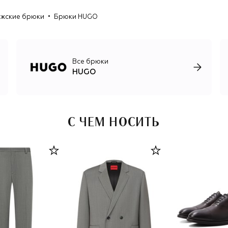
коллекции со стритвир-брендами и NFT-проектами.
жские брюки
Брюки HUGO
Все брюки
HUGO
С ЧЕМ НОСИТЬ