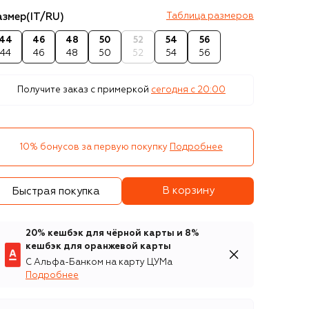
азмер
(IT/RU)
Таблица размеров
44
46
48
50
52
54
56
44
46
48
50
52
54
56
Получите заказ с примеркой
сегодня c 20:00
10% бонусов за первую покупку
Подробнее
В корзину
Быстрая покупка
20% кешбэк для чёрной карты и 8%
кешбэк для оранжевой карты
С Альфа-Банком на карту ЦУМа
Подробнее