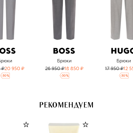
Брюки
Брюки
Брюки
 ₽
20 950 ₽
26 950 ₽
18 850 ₽
17 950 ₽
12 5
-
30
%
-
30
%
-
30
%
РЕКОМЕНДУЕМ