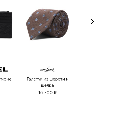
CELIMAX
тмоне
Галстук из шерсти и
Сыворотка The
шелка
Real Noni Energy
Ampoule (30ml)
16 700 ₽
2 850 ₽