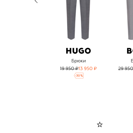
Брюки
19 950 ₽
13 950 ₽
29 950
-
30
%