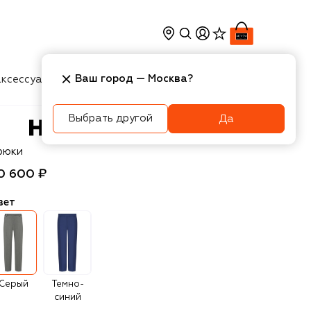
Ваш город —
Москва
?
ксессуары
Косметика
Интерьер
Новости
Выбрать другой
Да
UGO
рюки
0 600 ₽
вет
Серый
Темно-
синий