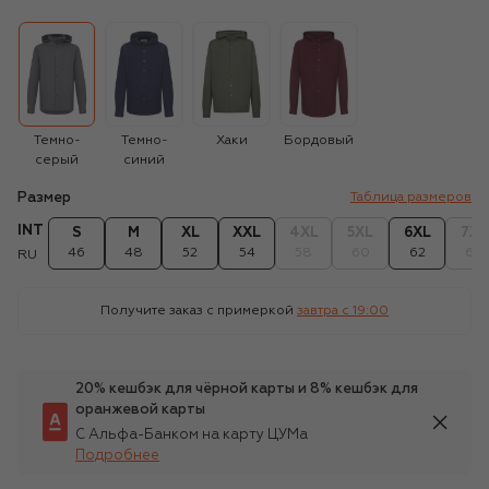
Темно-
Темно-
Хаки
Бордовый
серый
синий
Размер
Таблица размеров
INT
S
M
XL
XXL
4XL
5XL
6XL
7XL
46
48
52
54
58
60
62
64
RU
Получите заказ с примеркой
завтра c 19:00
20% кешбэк для чёрной карты и 8% кешбэк для
оранжевой карты
С Альфа-Банком на карту ЦУМа
Подробнее