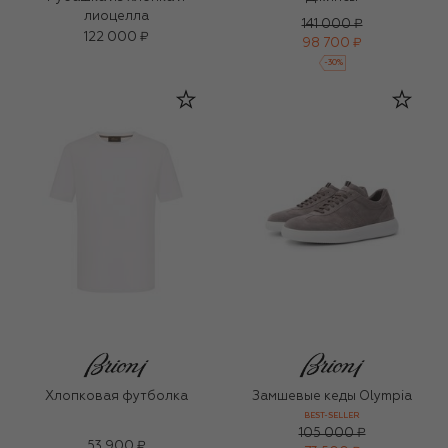
лиоцелла
141 000 ₽
122 000 ₽
98 700 ₽
-
30
%
Хлопковая футболка
Замшевые кеды Olympia
BEST-SELLER
105 000 ₽
53 900 ₽