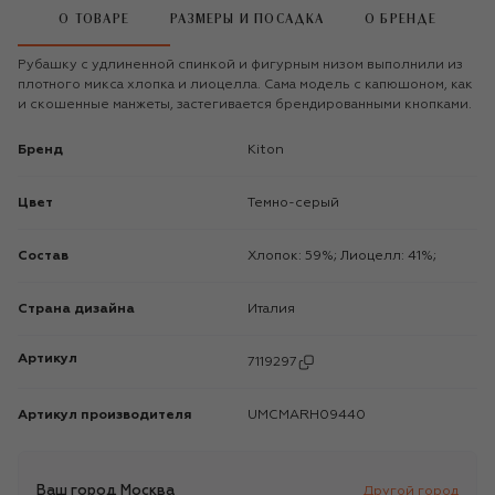
О ТОВАРЕ
РАЗМЕРЫ И ПОСАДКА
О БРЕНДЕ
Рубашку с удлиненной спинкой и фигурным низом выполнили из
плотного микса хлопка и лиоцелла. Сама модель с капюшоном, как
и скошенные манжеты, застегивается брендированными кнопками.
Бренд
Kiton
Цвет
Темно-серый
Состав
Хлопок: 59%; Лиоцелл: 41%;
Страна дизайна
Италия
Артикул
7119297
Артикул производителя
UMCMARH09440
Ваш город
Москва
Другой город