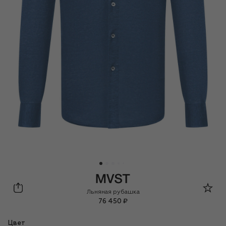
MVST
Льняная рубашка
76 450 ₽
Цвет