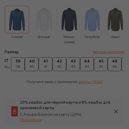
Синий
Белый
Темно-
Голубой
Хаки
синий
Размер
Таблица размеров
IT
39
40
41
42
43
44
45
46
4
39
40
41
42
43
44
45
46
4
RU
Получите заказ с примеркой
завтра c 19:00
20% кешбэк для чёрной карты и 8% кешбэк для
оранжевой карты
С Альфа-Банком на карту ЦУМа
Подробнее