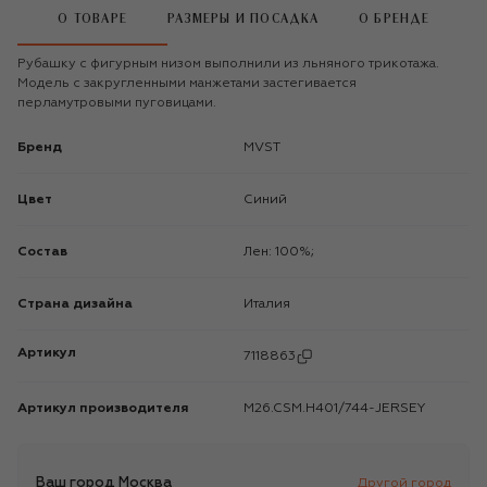
О ТОВАРЕ
РАЗМЕРЫ И ПОСАДКА
О БРЕНДЕ
Рубашку с фигурным низом выполнили из льняного трикотажа.
Модель с закругленными манжетами застегивается
перламутровыми пуговицами.
Бренд
MVST
Цвет
Синий
Состав
Лен: 100%;
Страна дизайна
Италия
Артикул
7118863
Артикул производителя
M26.CSM.H401/744-JERSEY
Ваш город
Москва
Другой город