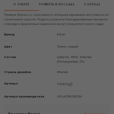
О ТОВАРЕ
РАЗМЕРЫ И ПОСАДКА
О БРЕНДЕ
Прямые брюки со стрелками и четырьмя карманами изготовили из
стрейчевой шерсти. Модель украсили брендированным ярлыком
спереди и фирменным жакроном на регулируемом поясе сзади.
Бренд
Kiton
Цвет
Темно-серый
Состав
Шерсть: 98%; Эластан
(Полиуретан): 2%;
Страна дизайна
Италия
Артикул
7117679
Артикул производителя
UPLACRK0633H