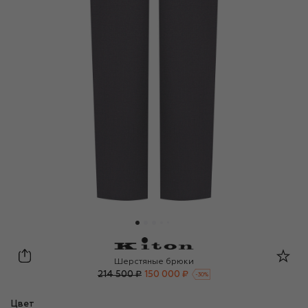
Kiton
Шерстяные брюки
214 500 ₽
150 000 ₽
-
30
%
Цвет