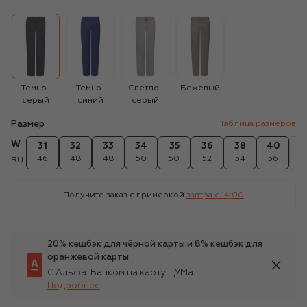
Темно-
Темно-
Светло-
Бежевый
серый
синий
серый
Размер
Таблица размеров
W
31
32
33
34
35
36
38
40
4
46
48
48
50
50
52
54
56
5
RU
Получите заказ с примеркой
завтра c 14:00
20% кешбэк для чёрной карты и 8% кешбэк для
оранжевой карты
С Альфа-Банком на карту ЦУМа
Подробнее