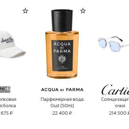
опковая
Парфюмерная вода
Солнцезащи
йсболка
Oud (50ml)
очки
 675 ₽
22 400 ₽
214 500 