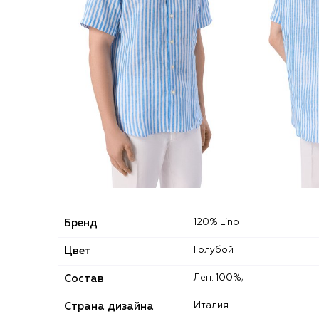
Бренд
120% Lino
Цвет
Голубой
Состав
Лен: 100%;
Страна дизайна
Италия