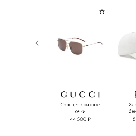
Солнцезащитные
Хл
очки
бе
44 500 ₽
8