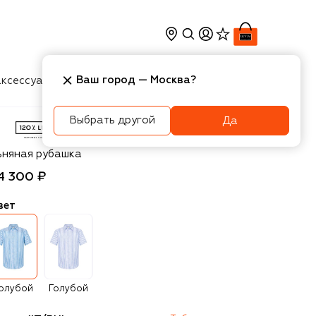
Ваш город —
Москва
?
ксессуары
Косметика
Интерьер
Новости
Выбрать другой
Да
0% Lino
ьняная рубашка
4 300 ₽
вет
олубой
Голубой