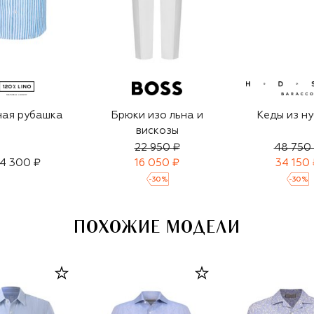
ная рубашка
Брюки изо льна и
Кеды из н
вискозы
22 950 ₽
48 750
4 300 ₽
16 050 ₽
34 150 
-
30
%
-
30
%
ПОХОЖИЕ МОДЕЛИ