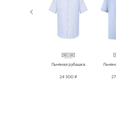
Льняная рубашка
Льнян
24 300 ₽
27