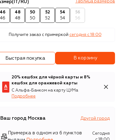
азмер
(IT/RU)
Таблица размеров
46
48
50
52
54
56
46
48
50
52
54
56
Получите заказ с примеркой
сегодня c 18:00
В корзину
Быстрая покупка
20% кешбэк для чёрной карты и 8%
кешбэк для оранжевой карты
С Альфа-Банком на карту ЦУМа
Подробнее
Ваш город
Москва
Другой город
Примерка в одном из 6 пунктов
Сегодня
выдачи
Подробнее
c 18:00