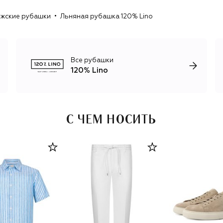
Производство 120% Lino сосредоточено в Италии, а сам
жские рубашки
Льняная рубашка 120% Lino
лен компания закупает только у европейских
производителей. Грубый необработанный лен варят,
обрабатывают и красят, только когда изделие уже
готово, что позволяет добиться комфорта и мягкости,
но при этом сохранить естественную фактуру и
Все рубашки
свойства льняного полотна.
120% Lino
С ЧЕМ НОСИТЬ