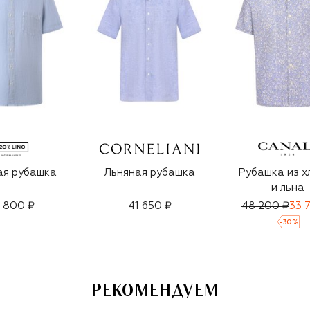
ая рубашка
Льняная рубашка
Рубашка из х
и льна
 800 ₽
41 650 ₽
48 200 ₽
33 
-
30
%
РЕКОМЕНДУЕМ