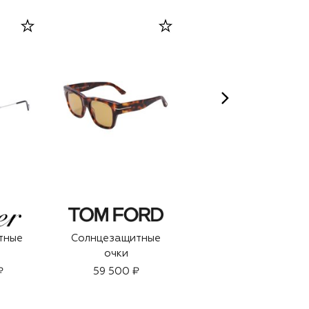
тные
Солнцезащитные
Очищающий гель
очки
для лица (125ml)
₽
59 500 ₽
11 950 ₽