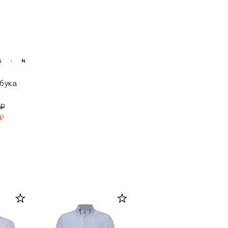
убука
 ₽
₽