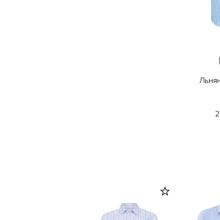
Льня
2