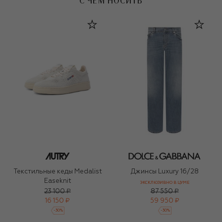
С ЧЕМ НОСИТЬ
Текстильные кеды Medalist
Джинсы Luxury 16/28
Easeknit
ЭКСКЛЮЗИВНО В ЦУМЕ
23 100 ₽
87 550 ₽
16 150 ₽
59 950 ₽
-
30
%
-
30
%