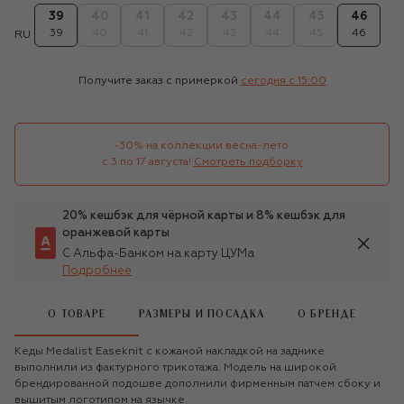
39
40
41
42
43
44
45
46
39
40
41
42
43
44
45
46
RU
Получите заказ с примеркой
сегодня c 15:00
-30% на коллекции весна-лето 

с 3 по 17 августа!
Смотреть подборку
20% кешбэк для чёрной карты и 8% кешбэк для
оранжевой карты
С Альфа-Банком на карту ЦУМа
Подробнее
О ТОВАРЕ
РАЗМЕРЫ И ПОСАДКА
О БРЕНДЕ
Кеды Medalist Easeknit с кожаной накладкой на заднике
выполнили из фактурного трикотажа. Модель на широкой
брендированной подошве дополнили фирменным патчем сбоку и
вышитым логотипом на язычке.