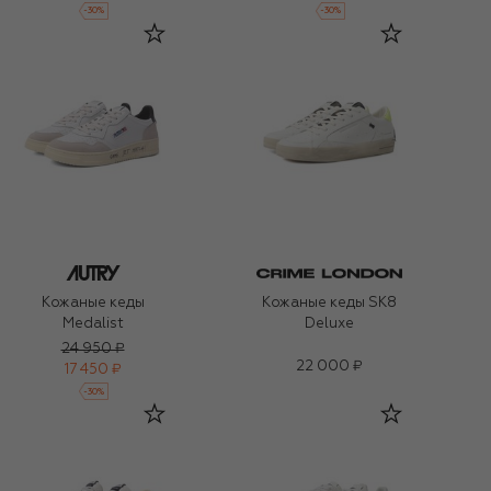
-
30
%
-
30
%
Кожаные кеды
Кожаные кеды SK8
Medalist
Deluxe
24 950 ₽
22 000 ₽
17 450 ₽
-
30
%