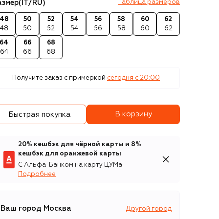
азмер
(IT/RU)
Таблица размеров
48
50
52
54
56
58
60
62
48
50
52
54
56
58
60
62
64
66
68
64
66
68
Получите заказ с примеркой
сегодня c 20:00
В корзину
Быстрая покупка
20% кешбэк для чёрной карты и 8%
кешбэк для оранжевой карты
С Альфа-Банком на карту ЦУМа
Подробнее
Ваш город
Москва
Другой город