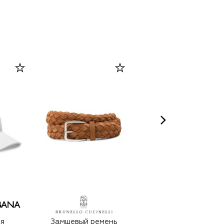
я
Замшевый ремень
Крем для лица