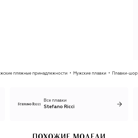
одежды: кашемировых джемперов, первоклассного
трикотажа, джинсов и вневременной базы из
премиального хлопка. Опытные ремесленники и
прогрессивные технологи объединяют усилия, чтобы
создавать классическую итальянскую одежду с
помощью лучших современных инноваций.
Стиль Stefano Ricci — это безупречный крой, лучшие
итальянские ткани и контраст природных цветов одежды
с пестрыми орнаментами на аксессуарах: клеткой, пье-
де-пуль, ромбами и другими геометрическими
рисунками. Единственный принт, который украшает
жские пляжные принадлежности
Мужские плавки
Плавки-шорт
неформальные футболки и лонгсливы, изображение
орла Royal Eagle, символизирующего честь, силу и
достоинство.
Все плавки
Stefano Ricci
ПОХОЖИЕ МОДЕЛИ