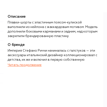
Описание
Плавки-шорты с эластичным поясом-кулиской
выполнили из нейлона с жаккардовым мотивом. Модель
дополнили боковыми карманами и задним, над которым
закрепили брендированную пластину.
О бренде
Империя Стефано Риччи начиналась с галстуков — эти
аксессуары итальянский дизайнер коллекционировал с
детства, их же и включил в первую собственную
коллекцию, представленную в 1972 году на Pitti Uomo. С
Читать продолжение
тех пор флорентийская выставка не проходит без
галстуков, рубашек, костюмов и кашемира Stefano Ricci.
Все вещи, произведенные под этим брендом, на 100%
Made in Italy, причем под контролем семьи Риччи
находятся абсолютно все производственные процессы:
от сырья до упаковки.
На флорентийском производстве соседствуют
индивидуальный пошив костюмов и ателье готовой