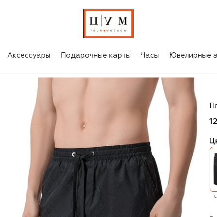
Аксессуары
Подарочные карты
Часы
Ювелирные а
St
П
1
Ц