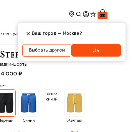
Ваш город —
Москва
?
ксессуары
Косметика
Интерьер
Новости
Выбрать другой
Да
efano Ricci
лавки-шорты
24 000 ₽
вет
Темно-
синий
Черный
Синий
Желтый