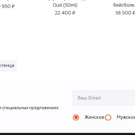
Oud (50ml)
бейсболк
 950 ₽
22 400 ₽
56 500 
отенца
и специальных предложениях
Женское
Мужско