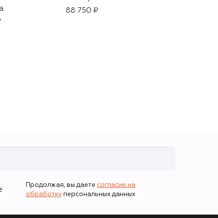
а
Extreme The Cream
88 750 ₽
(60ml)
₽
152 600 ₽
Продолжая, вы даете
согласие на
е
обработку
персональных данных