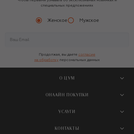
Чтобы первыми узнавать об эксклюзивных новинках и
специальных предложениях
Женское
Мужское
Продолжая, вы даете
согласие
на обработку
персональных данных
О ЦУМ
О магазине
ОНЛАЙН ПОКУПКИ
Новости и события
Вопросы и ответы
УСЛУГИ
Бутики и ПВЗ ЦУМ
Мобильное приложение
Контакты
Шопинг-сервисы
КОНТАКТЫ
Доставка
Наша история