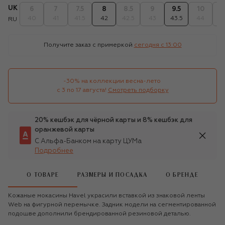
UK
6
7
7.5
8
8.5
9
9.5
10
1
40
41
41.5
42
42.5
43
43.5
44
4
RU
Получите заказ с примеркой
сегодня c 13:00
-30% на коллекции весна-лето 

с 3 по 17 августа!
Смотреть подборку
20% кешбэк для чёрной карты и 8% кешбэк для
оранжевой карты
С Альфа-Банком на карту ЦУМа
Подробнее
О ТОВАРЕ
РАЗМЕРЫ И ПОСАДКА
О БРЕНДЕ
Кожаные мокасины Havel украсили вставкой из знаковой ленты
Web на фигурной перемычке. Задник модели на сегментированной
подошве дополнили брендированной резиновой деталью.