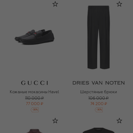
Кожаные мокасины Havel
Шерстяные брюки
110 000 ₽
106 000 ₽
77 000 ₽
74 200 ₽
-
30
%
-
30
%