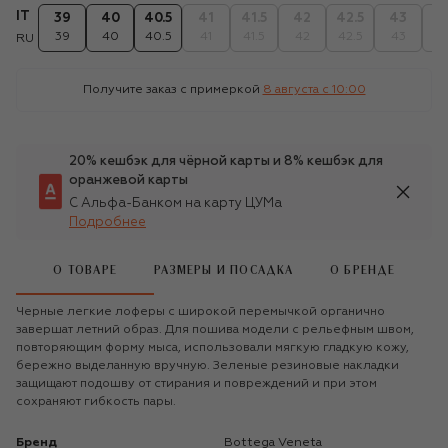
IT
39
40
40.5
41
41.5
42
42.5
43
43
39
40
40.5
41
41.5
42
42.5
43
43
RU
Получите заказ с примеркой
8 августа c 10:00
20% кешбэк для чёрной карты и 8% кешбэк для
оранжевой карты
С Альфа-Банком на карту ЦУМа
Подробнее
О ТОВАРЕ
РАЗМЕРЫ И ПОСАДКА
О БРЕНДЕ
Черные легкие лоферы с широкой перемычкой органично
завершат летний образ. Для пошива модели с рельефным швом,
повторяющим форму мыса, использовали мягкую гладкую кожу,
бережно выделанную вручную. Зеленые резиновые накладки
защищают подошву от стирания и повреждений и при этом
сохраняют гибкость пары.
Бренд
Bottega Veneta