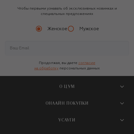
Чтобы первыми узнавать об эксклюзивных новинках и
специальных предложениях
Женское
Мужское
Продолжая, вы даете
согласие
на обработку
персональных данных
О ЦУМ
О магазине
ОНЛАЙН ПОКУПКИ
Новости и события
Вопросы и ответы
УСЛУГИ
Бутики и ПВЗ ЦУМ
Мобильное приложение
Контакты
Шопинг-сервисы