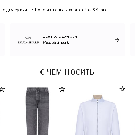
гардероб для активного времяпрепровождения не
ло для мужчин
Поло из шелка и хлопка Paul&Shark
только в море, но и в городе.
Все поло джерси
Paul&Shark
С ЧЕМ НОСИТЬ