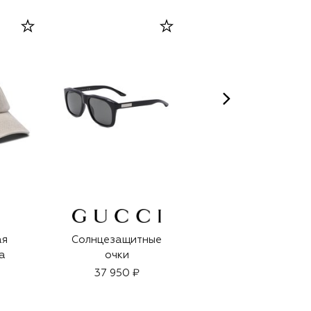
ая
Солнцезащитные
Солнцезащитные
а
очки
очки
37 950 ₽
59 500 ₽