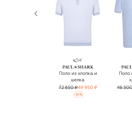
Поло из хлопка и
Поло 
шелка
х
72 650 ₽
49 950 ₽
46 300
-
30
%