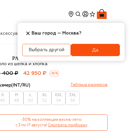
Ваш город —
Москва
?
ксессуары
Косметика
Интерьер
Новости
Выбрать другой
Да
aul&Shark
оло из шелка и хлопка
1 400 ₽
42 950 ₽
-
30
%
азмер
(INT/RU)
Таблица размеров
S
M
L
XL
XXL
3XL
46
48
50
52
54
56
-30% на коллекции весна-лето 

с 3 по 17 августа!
Смотреть подборку