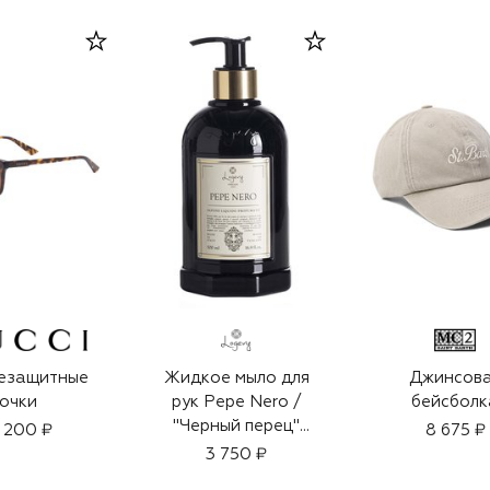
езащитные
Жидкое мыло для
Джинсов
очки
рук Pepe Nero /
бейсболк
"Черный перец"
 200 ₽
8 675 ₽
(500ml)
3 750 ₽