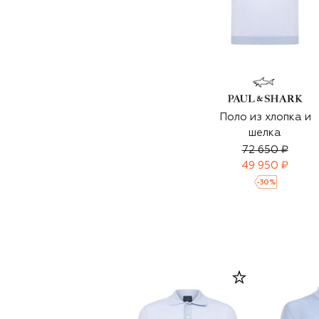
Поло из хлопка и
шелка
72 650 ₽
49 950 ₽
-
30
%