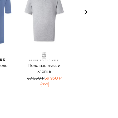
поло
Поло изо льна и
Поло из хлопка и
хлопка
шелка
₽
87 550 ₽
59 950 ₽
72 650 ₽
49 950 ₽
-
30
%
-
30
%