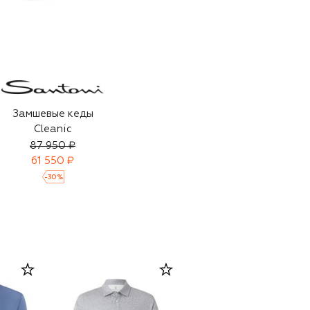
Замшевые кеды
Cleanic
87 950 ₽
61 550 ₽
-
30
%