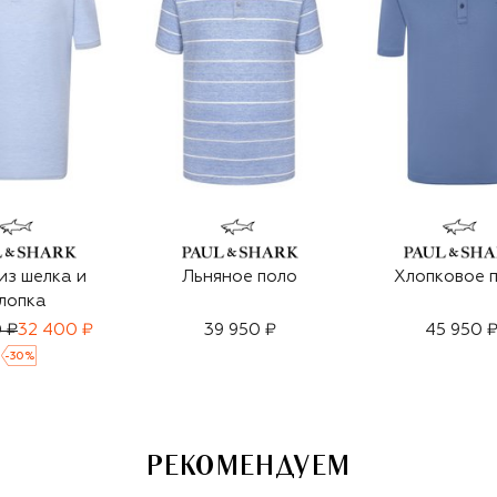
из шелка и
Льняное поло
Хлопковое 
лопка
 ₽
32 400 ₽
39 950 ₽
45 950 
-
30
%
РЕКОМЕНДУЕМ