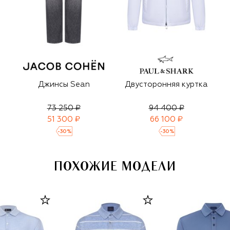
Джинсы Sean
Двусторонняя куртка
73 250 ₽
94 400 ₽
51 300 ₽
66 100 ₽
-
30
%
-
30
%
ПОХОЖИЕ МОДЕЛИ