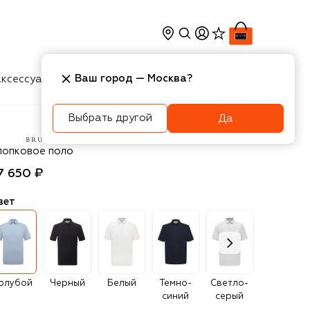
Ваш город —
Москва
?
ксессуары
Косметика
Интерьер
Новости
Выбрать другой
Да
unello Cucinelli
лопковое поло
7 650 ₽
вет
олубой
Черный
Белый
Темно-
Светло-
Темно-
синий
серый
серый