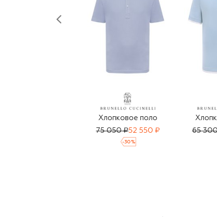
Хлопковое поло
Хлопк
75 050 ₽
52 550 ₽
65 300
-
30
%