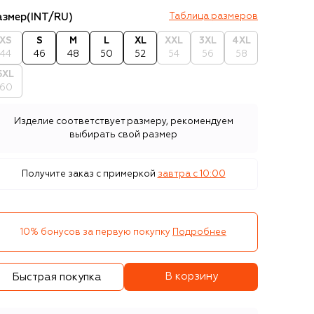
азмер
(INT/RU)
Таблица размеров
XS
S
M
L
XL
XXL
3XL
4XL
44
46
48
50
52
54
56
58
5XL
60
Изделие соответствует размеру, рекомендуем
выбирать свой размер
Получите заказ с примеркой
завтра c 10:00
10% бонусов за первую покупку
Подробнее
В корзину
Быстрая покупка