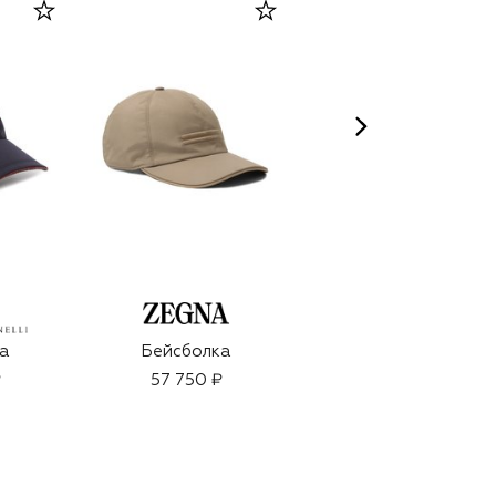
а
Бейсболка
Парфюмерный
экстракт OUD silk
₽
57 750 ₽
mood (35ml)
26 000 ₽