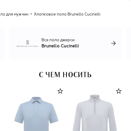
который виртуозно работает с кашемиром: из премиум-
сырья, привезенного из Китая и Монголии, на
ло для мужчин
Хлопковое поло Brunello Cucinelli
производстве бренда разрабатывают уникальные
бленды для создания трикотажа — смесовую пряжу,
свойства которой усиливают шелк, лен, шерсть и
хлопок.
Все поло джерси
Помимо кашемирового трикотажа, бренд выпускает
Brunello Cucinelli
домашний текстиль и предметы декора, одежду и
аксессуары для мужчин и женщин в стиле smart casual и
спорт-шик: брючные костюмы из шерсти и льна,
шелковые платья с изящными вышивками, базовые вещи
для спорта и путешествий, элегантные пальто и
С ЧЕМ НОСИТЬ
пуховики.