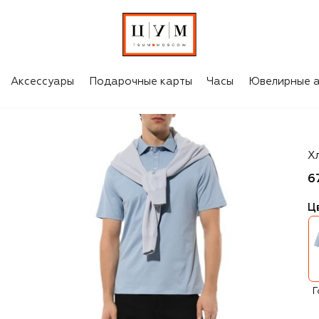
Аксессуары
Подарочные карты
Часы
Ювелирные а
Br
Х
6
Ц
Г