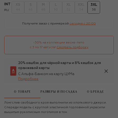
INT
XS
S
M
L
XL
XXL
3XL
44
46
48
50
52
54
56
RU
Получите заказ с примеркой
сегодня c 20:00
-30% на коллекции весна-лето 

с 3 по 17 августа!
Смотреть подборку
20% кешбэк для чёрной карты и 8% кешбэк для
оранжевой карты
С Альфа-Банком на карту ЦУМа
Подробнее
О ТОВАРЕ
РАЗМЕРЫ И ПОСАДКА
О БРЕНДЕ
Лонгслив свободного кроя выполнили из хлопкового джерси.
Спереди модель с круглой эластичной горловиной украсили
вышитым рукописным логотипом в тон.