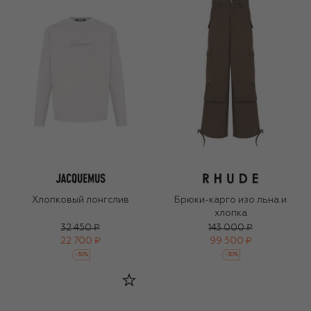
Хлопковый лонгслив
Брюки-карго изо льна и
хлопка
32 450 ₽
143 000 ₽
22 700 ₽
99 500 ₽
-
30
%
-
30
%