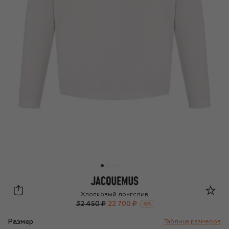
Jacquemus
Хлопковый лонгслив
32 450 ₽
22 700 ₽
-
30
%
Размер
Таблица размеров