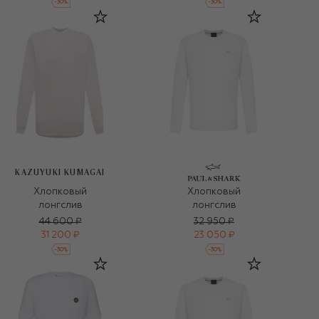
-
30
%
-
30
%
KAZUYUKI KUMAGAI
Хлопковый
Хлопковый
лонгслив
лонгслив
44 600 ₽
32 950 ₽
31 200 ₽
23 050 ₽
-
30
%
-
30
%