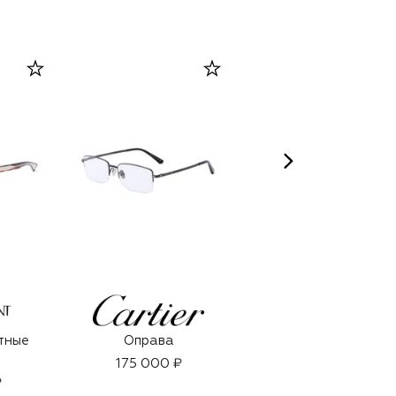
QMS MEDICOSMETICS
тные
Оправа
Лифтинг-патчи для
кожи вокруг глаз с
175 000 ₽
коллагеном
₽