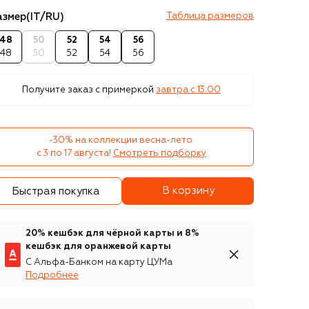
азмер
(IT/RU)
Таблица размеров
48
50
52
54
56
48
50
52
54
56
Получите заказ с примеркой
завтра c 13:00
-30% на коллекции весна-лето 

с 3 по 17 августа!
Смотреть подборку
В корзину
Быстрая покупка
20% кешбэк для чёрной карты и 8%
кешбэк для оранжевой карты
С Альфа-Банком на карту ЦУМа
Подробнее