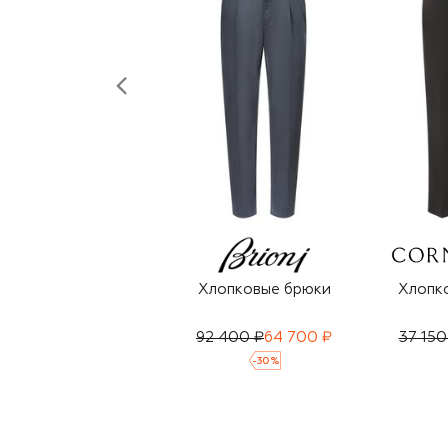
Хлопковые брюки
Хлопк
92 400 ₽
64 700 ₽
37 150
-
30
%