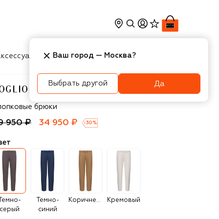
Ваш город —
Москва
?
ксессуары
Косметика
Интерьер
Новости
Выбрать другой
Да
OGLIOLI
glioli
лопковые брюки
9 950 ₽
34 950 ₽
-
30
%
вет
Темно-
Темно-
Коричневый
Кремовый
серый
синий