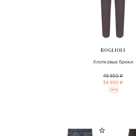
BOGLIOLI
Хлопковые брюки
49 950 ₽
34 950 ₽
-
30
%