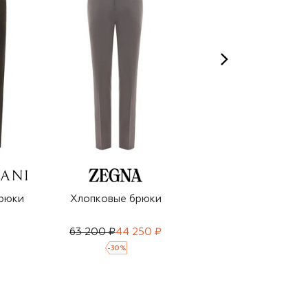
рюки
Хлопковые брюки
Хлопковые брюки
63 200 ₽
44 250 ₽
87 800 ₽
61 450 ₽
-
30
%
-
30
%