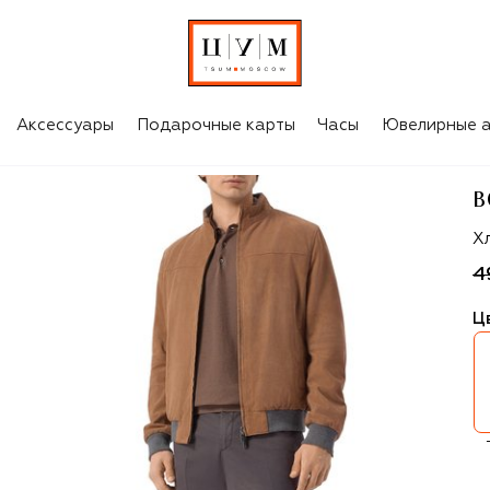
Аксессуары
Подарочные карты
Часы
Ювелирные а
B
Bo
Х
4
Ц