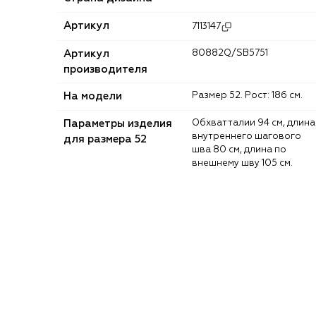
Артикул
7113147
Артикул
80882Q/SB5751
производителя
На модели
Размер 52. Рост: 186 см.
Параметры изделия
Обхват талии 94 см, длина
внутреннего шагового
для размера 52
шва 80 см, длина по
внешнему шву 105 см.