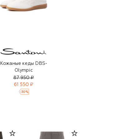
Кожаные кеды DBS-
Olympic
87 950 ₽
61 550 ₽
-
30
%