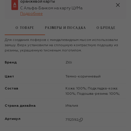
оранжевой карты
С Альфа-Банком на карту ЦУМа
Подробнее
О ТОВАРЕ
РАЗМЕРЫ И ПОСАДКА
О БРЕНДЕ
Для создания лоферов с миндалевидным мысом использовали
замшу. Верх установили на сплошную контрастную подошву из
резины, украшенную тисненым логотипом.
Бренд
Zilli
Цвет
Темно-коричневый
Состав
Кожа: 100%; Подкладка-кожа:
100%; Подошва-резина: 100%;
Страна дизайна
Италия
Артикул
7112592