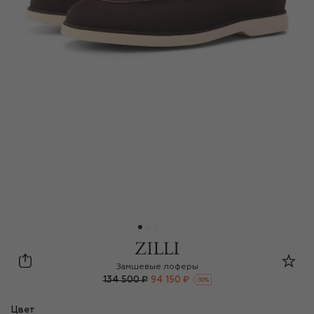
Zilli
Замшевые лоферы
134 500 ₽
94 150 ₽
-
30
%
Цвет