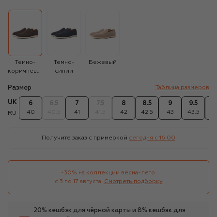
Темно-
Темно-
Бежевый
коричневый
синий
Размер
Таблица размеров
UK
6
6.5
7
7.5
8
8.5
9
9.5
1
40
40.5
41
41.5
42
42.5
43
43.5
4
RU
Получите заказ с примеркой
сегодня c 16:00
-30% на коллекции весна-лето 

с 3 по 17 августа!
Смотреть подборку
20% кешбэк для чёрной карты и 8% кешбэк для