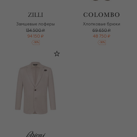
Замшевые лоферы
Хлопковые брюки
134 500 ₽
69 650 ₽
94 150 ₽
48 750 ₽
-
30
%
-
30
%