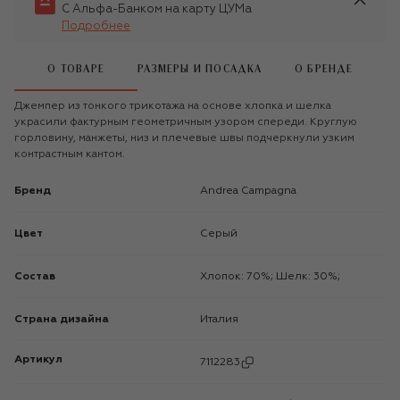
С Альфа-Банком на карту ЦУМа
Подробнее
О ТОВАРЕ
РАЗМЕРЫ И ПОСАДКА
О БРЕНДЕ
Джемпер из тонкого трикотажа на основе хлопка и шелка
украсили фактурным геометричным узором спереди. Круглую
горловину, манжеты, низ и плечевые швы подчеркнули узким
контрастным кантом.
Бренд
Andrea Campagna
Цвет
Серый
Состав
Хлопок: 70%; Шелк: 30%;
Страна дизайна
Италия
Артикул
7112283