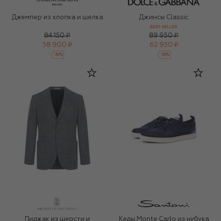
Джемпер из хлопка и шелка
Джинсы Classic
BEST-SELLER
84 150 ₽
89 950 ₽
58 900 ₽
62 950 ₽
-
30
%
-
30
%
Пиджак из шерсти и
Кеды Monte Carlo из нубука