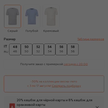
Серый
Голубой
Кремовый
Размер
Таблица размеров
IT
48
50
52
54
56
58
48
50
52
54
56
58
RU
Получите заказ с примеркой
сегодня c 20:00
-30% на коллекции весна-лето 

с 3 по 17 августа!
Смотреть подборку
20% кешбэк для чёрной карты и 8% кешбэк для
оранжевой карты