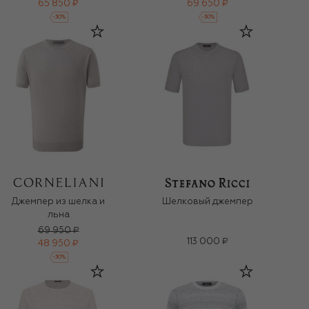
65 850 ₽
69 650 ₽
-
30
%
-
30
%
Джемпер из шелка и
Шелковый джемпер
льна
69 950 ₽
113 000 ₽
48 950 ₽
-
30
%