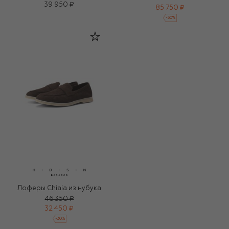
39 950 ₽
85 750 ₽
-
30
%
Лоферы Chiaia из нубука
46 350 ₽
32 450 ₽
-
30
%