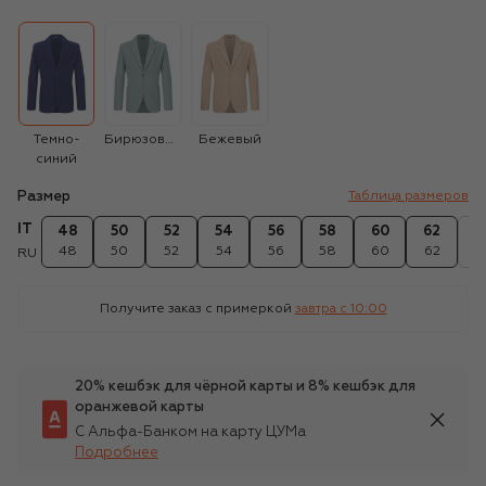
Темно-
Бирюзовый
Бежевый
синий
Размер
Таблица размеров
IT
48
50
52
54
56
58
60
62
6
48
50
52
54
56
58
60
62
6
RU
Получите заказ с примеркой
завтра c 10:00
20% кешбэк для чёрной карты и 8% кешбэк для
оранжевой карты
С Альфа-Банком на карту ЦУМа
Подробнее