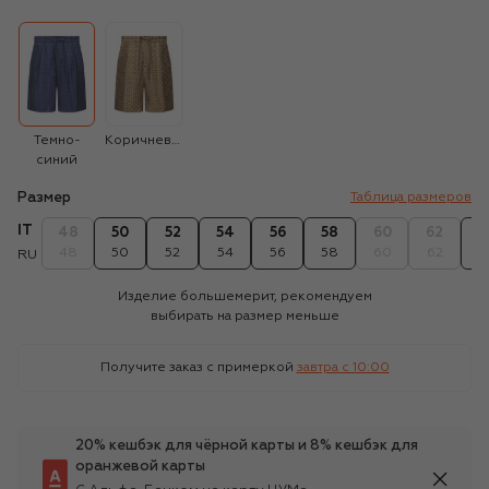
Темно-
Коричневый
синий
Размер
Таблица размеров
IT
48
50
52
54
56
58
60
62
6
48
50
52
54
56
58
60
62
6
RU
Изделие большемерит, рекомендуем
выбирать на размер меньше
Получите заказ с примеркой
завтра c 10:00
20% кешбэк для чёрной карты и 8% кешбэк для
оранжевой карты