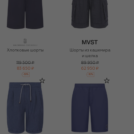
Хлопковые шорты
Шорты из кашемира
и шелка
119 500 ₽
89 950 ₽
83 650 ₽
62 950 ₽
-
30
%
-
30
%