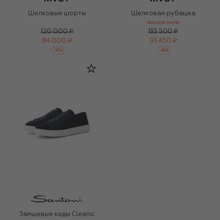
Шелковые шорты
Шелковая рубашка
FASHION SHOW
120 000 ₽
133 500 ₽
84 000 ₽
93 450 ₽
-
30
%
-
30
%
Замшевые кеды Cleanic