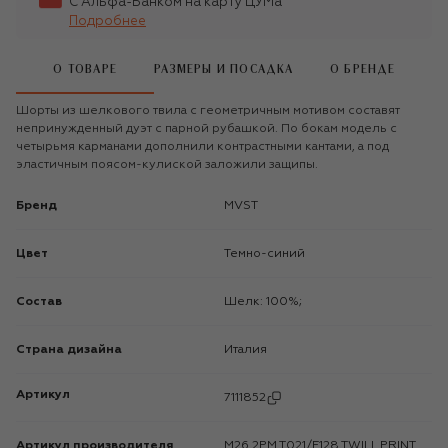
С Альфа-Банком на карту ЦУМа
Подробнее
О ТОВАРЕ
РАЗМЕРЫ И ПОСАДКА
О БРЕНДЕ
Шорты из шелкового твила с геометричным мотивом составят
непринужденный дуэт с парной рубашкой. По бокам модель с
четырьмя карманами дополнили контрастными кантами, а под
эластичным поясом-кулиской заложили защипы.
Бренд
MVST
Цвет
Темно-синий
Состав
Шелк: 100%;
Страна дизайна
Италия
Артикул
7111852
Артикул производителя
M26.2PM.T021/F128 TWILL PRINT