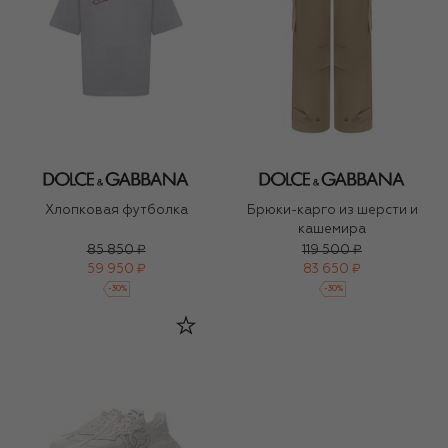
Хлопковая футболка
Брюки-карго из шерсти и
кашемира
85 850 ₽
119 500 ₽
59 950 ₽
83 650 ₽
-
30
%
-
30
%