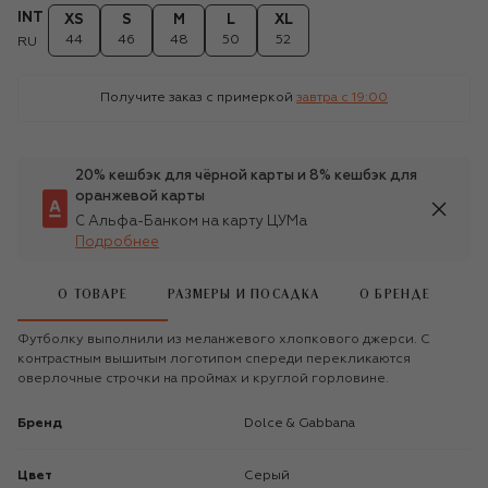
INT
XS
S
M
L
XL
44
46
48
50
52
RU
Получите заказ с примеркой
завтра c 19:00
20% кешбэк для чёрной карты и 8% кешбэк для
оранжевой карты
С Альфа-Банком на карту ЦУМа
Подробнее
О ТОВАРЕ
РАЗМЕРЫ И ПОСАДКА
О БРЕНДЕ
Футболку выполнили из меланжевого хлопкового джерси. С
контрастным вышитым логотипом спереди перекликаются
оверлочные строчки на проймах и круглой горловине.
Бренд
Dolce & Gabbana
Цвет
Серый