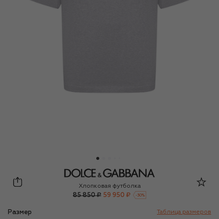
Dolce & Gabbana
Хлопковая футболка
85 850 ₽
59 950 ₽
-
30
%
Размер
Таблица размеров