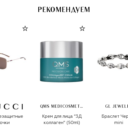
РЕКОМЕНДУЕМ
QMS MEDICOSMETICS
GL JEWEL
езащитные
Крем для лица "3Д
Браслет Че
очки
коллаген" (50ml)
mini