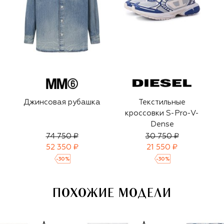
Джинсовая рубашка
Текстильные
кроссовки S-Pro-V-
Dense
74 750 ₽
30 750 ₽
52 350 ₽
21 550 ₽
-
30
%
-
30
%
ПОХОЖИЕ МОДЕЛИ