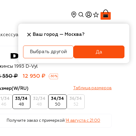
Ваш город —
Москва
?
ксессуары
Косметика
Интерьер
Новости
Выбрать другой
Да
esel
жинсы 1993 D-Vyl
8 550 ₽
12 950 ₽
-
30
%
азмер
(W/RU)
Таблица размеров
31/34
33/34
32/34
34/34
36/34
46
48
48
50
52
Получите заказ с примеркой
14 августа c 21:00