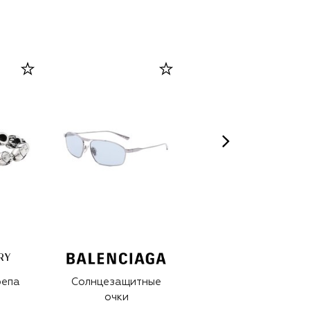
RY
CELIMAX
репа
Солнцезащитные
Сыворотка The
очки
Real Noni Energy