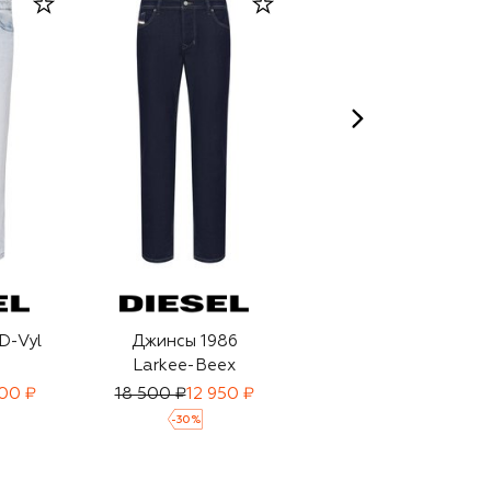
D-Vyl
Джинсы 1986
Джинсы 1993 D-Vyl
Larkee-Beex
500 ₽
18 500 ₽
12 950 ₽
18 500 ₽
12 950 ₽
-
30
%
-
30
%