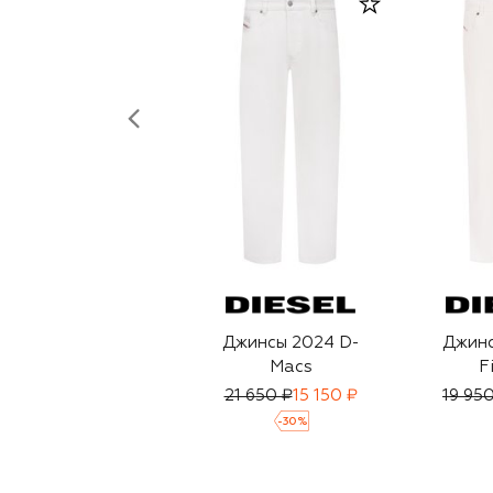
Джинсы 2024 D-
Джинс
Macs
F
21 650 ₽
15 150 ₽
19 95
-
30
%