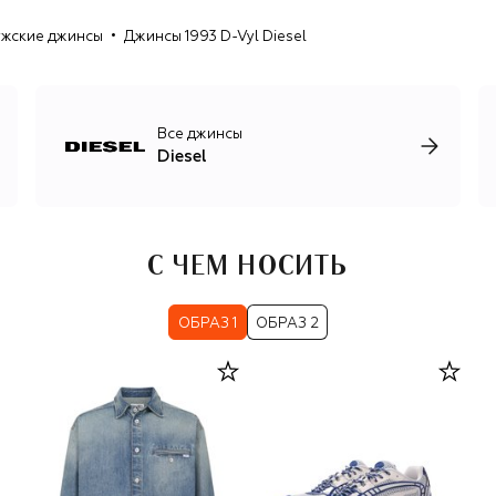
бренда it-сумку 1DR, кроссовки S-Prototype и множество
жские джинсы
Джинсы 1993 D-Vyl Diesel
примечательных моделей одежды. В фокусе неизменно
оказывается и деним — вареный, крашеный, выбеленный,
термо, рваный, металлизированный, состаренный
лазером. Из него создаются рубашки и куртки,
классические и с экстремально низкой посадкой джинсы,
Все джинсы
платья и топы в бельевом стиле, а также сумки и обувь.
Diesel
С ЧЕМ НОСИТЬ
ОБРАЗ 1
ОБРАЗ 2