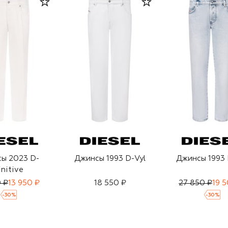
ы 2023 D-
Джинсы 1993 D-Vyl
Джинсы 1993 
initive
0 ₽
13 950 ₽
18 550 ₽
27 850 ₽
19 
-
30
%
-
30
%