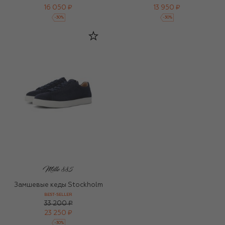
16 050 ₽
13 950 ₽
-
30
%
-
30
%
Замшевые кеды Stockholm
BEST-SELLER
33 200 ₽
23 250 ₽
-
30
%