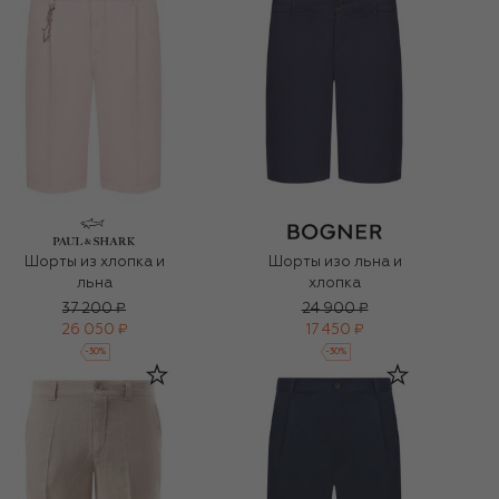
Шорты из хлопка и
Шорты изо льна и
льна
хлопка
37 200 ₽
24 900 ₽
26 050 ₽
17 450 ₽
-
30
%
-
30
%