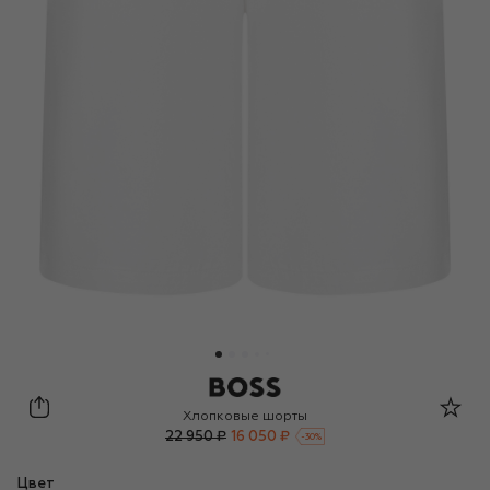
BOSS
Хлопковые шорты
22 950 ₽
16 050 ₽
-
30
%
Цвет