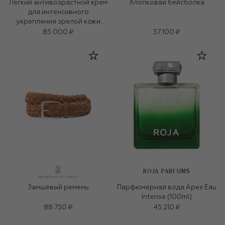
Легкий антивозрастной крем
Хлопковая бейсболка
для интенсивного
укрепления зрелой кожи
«3D-коллаген» (50ml)
85 000 ₽
57 100 ₽
ROJA PARFUMS
Замшевый ремень
Парфюмерная вода Apex Eau
Intense (100ml)
88 750 ₽
45 210 ₽