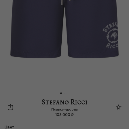
Stefano Ricci
Плавки-шорты
103 000 ₽
Цвет