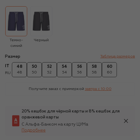
Темно-
Черный
синий
Размер
Таблица размеров
IT
48
50
52
54
56
58
60
48
50
52
54
56
58
60
RU
Получите заказ с примеркой
завтра c 10:00
20% кешбэк для чёрной карты и 8% кешбэк для
оранжевой карты
С Альфа-Банком на карту ЦУМа
Подробнее