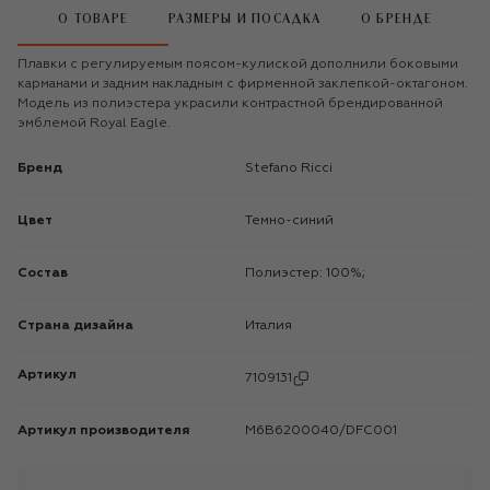
О ТОВАРЕ
РАЗМЕРЫ И ПОСАДКА
О БРЕНДЕ
Плавки с регулируемым поясом-кулиской дополнили боковыми
карманами и задним накладным с фирменной заклепкой-октагоном.
Модель из полиэстера украсили контрастной брендированной
эмблемой Royal Eagle.
Бренд
Stefano Ricci
Цвет
Темно-синий
Состав
Полиэстер: 100%;
Страна дизайна
Италия
Артикул
7109131
Артикул производителя
M6B6200040/DFC001