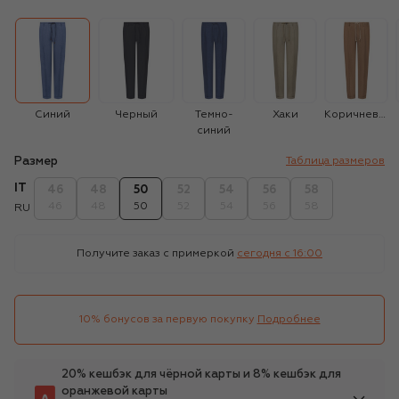
Синий
Черный
Темно-
Хаки
Коричневый
синий
Размер
Таблица размеров
IT
46
48
50
52
54
56
58
46
48
50
52
54
56
58
RU
Получите заказ с примеркой
сегодня c 16:00
10% бонусов за первую покупку
Подробнее
20% кешбэк для чёрной карты и 8% кешбэк для
оранжевой карты