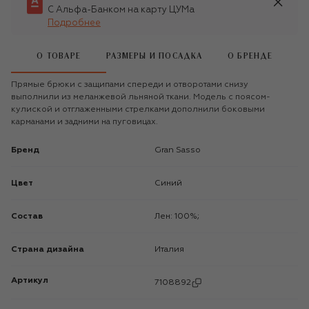
С Альфа-Банком на карту ЦУМа
Подробнее
О ТОВАРЕ
РАЗМЕРЫ И ПОСАДКА
О БРЕНДЕ
Прямые брюки с защипами спереди и отворотами снизу
выполнили из меланжевой льняной ткани. Модель с поясом-
кулиской и отглаженными стрелками дополнили боковыми
карманами и задними на пуговицах.
Бренд
Gran Sasso
Цвет
Синий
Состав
Лен: 100%;
Страна дизайна
Италия
Артикул
7108892