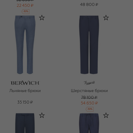
32 050 ₽
48 800 ₽
22 450 ₽
-
30
%
Льняные брюки
Шерстяные брюки
78 100 ₽
35 150 ₽
54 650 ₽
-
30
%