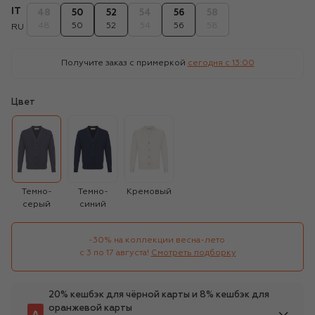
IT
48
50
52
54
56
58
48
50
52
54
56
58
RU
Получите заказ с примеркой
сегодня c 13:00
Цвет
Темно-
Темно-
Кремовый
серый
синий
-30% на коллекции весна-лето 

с 3 по 17 августа!
Смотреть подборку
20% кешбэк для чёрной карты и 8% кешбэк для
оранжевой карты