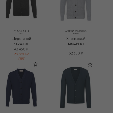
Шерстяной
Хлопковый
кардиган
кардиган
43 450 ₽
62 350 ₽
29 950 ₽
-
30
%