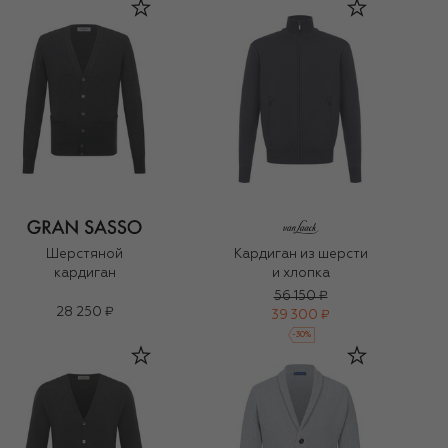
Шерстяной
Кардиган из шерсти
кардиган
и хлопка
56 150 ₽
28 250 ₽
39 300 ₽
-
30
%