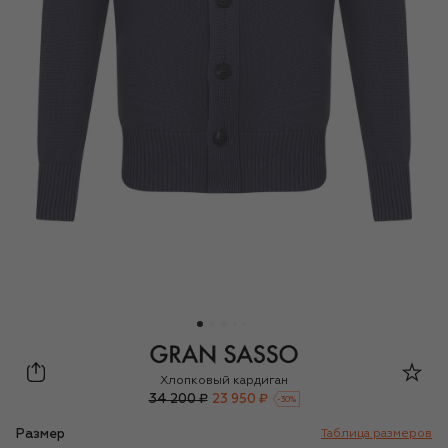
Gran Sasso
Хлопковый кардиган
34 200 ₽
23 950 ₽
-
30
%
Размер
Таблица размеров