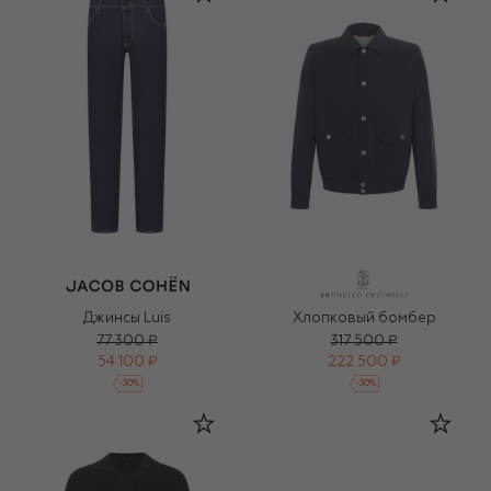
Джинсы Luis
Хлопковый бомбер
77 300 ₽
317 500 ₽
54 100 ₽
222 500 ₽
-
30
%
-
30
%