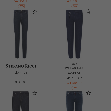
54 950 ₽
43 700 ₽
-
30
%
-
30
%
Джинсы
Джинсы
49 950 ₽
108 000 ₽
34 950 ₽
-
30
%