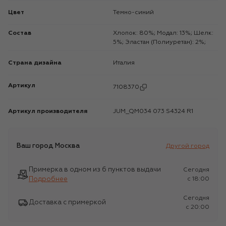
Цвет
Темно-синий
Состав
Хлопок: 80%; Модал: 13%; Шелк:
5%; Эластан (Полиуретан): 2%;
Страна дизайна
Италия
Артикул
7108370
Артикул производителя
JUM_QM034 073 S4324 R1
Ваш город
Москва
Другой город
Примерка в одном из 6 пунктов выдачи
Сегодня
Подробнее
c 18:00
Сегодня
Доставка с примеркой
c 20:00