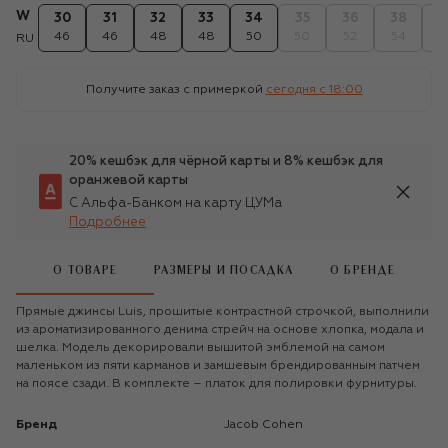
W
30
31
32
33
34
35
36
38
4
46
46
48
48
50
50
52
54
5
RU
Получите заказ с примеркой
сегодня c 18:00
20% кешбэк для чёрной карты и 8% кешбэк для
оранжевой карты
С Альфа-Банком на карту ЦУМа
Подробнее
О ТОВАРЕ
РАЗМЕРЫ И ПОСАДКА
О БРЕНДЕ
Прямые джинсы Luis, прошитые контрастной строчкой, выполнили
из ароматизированного денима стрейч на основе хлопка, модала и
шелка. Модель декорировали вышитой эмблемой на самом
маленьком из пяти карманов и замшевым брендированным патчем
на поясе сзади. В комплекте – платок для полировки фурнитуры.
Бренд
Jacob Cohen