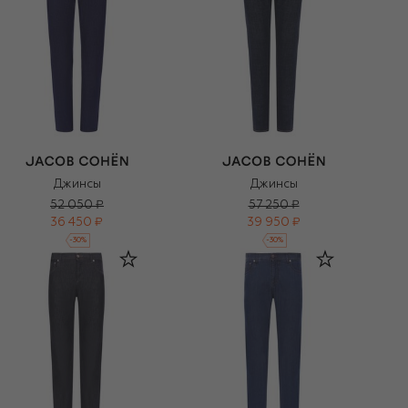
Джинсы
Джинсы
52 050 ₽
57 250 ₽
36 450 ₽
39 950 ₽
-
30
%
-
30
%