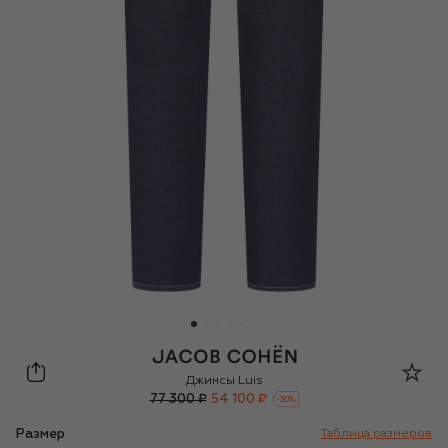
Jacob Cohen
Джинсы Luis
77 300 ₽
54 100 ₽
-
30
%
Размер
Таблица размеров