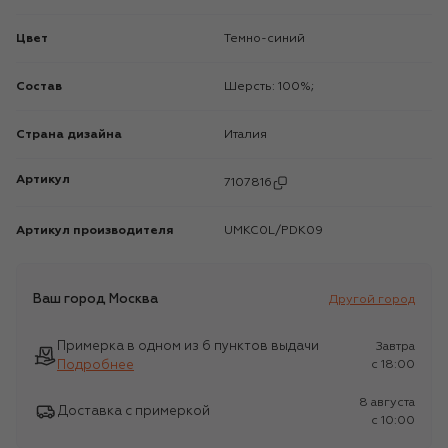
Цвет
Темно-синий
Состав
Шерсть: 100%;
Страна дизайна
Италия
Артикул
7107816
Артикул производителя
UMKC0L/PDK09
Ваш город
Москва
Другой город
Примерка в одном из 6 пунктов выдачи
Завтра
Подробнее
c 18:00
8 августа
Доставка с примеркой
c 10:00