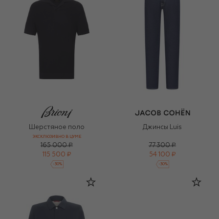
Шерстяное поло
Джинсы Luis
ЭКСКЛЮЗИВНО В ЦУМЕ
165 000 ₽
77 300 ₽
115 500 ₽
54 100 ₽
-
30
%
-
30
%