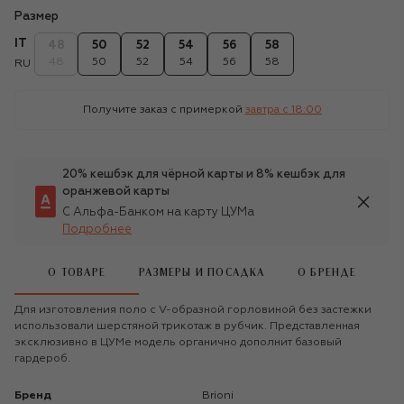
Размер
IT
48
50
52
54
56
58
48
50
52
54
56
58
RU
Получите заказ с примеркой
завтра c 18:00
20% кешбэк для чёрной карты и 8% кешбэк для
оранжевой карты
С Альфа-Банком на карту ЦУМа
Подробнее
О ТОВАРЕ
РАЗМЕРЫ И ПОСАДКА
О БРЕНДЕ
Для изготовления поло с V-образной горловиной без застежки
использовали шерстяной трикотаж в рубчик. Представленная
эксклюзивно в ЦУМе модель органично дополнит базовый
гардероб.
Бренд
Brioni