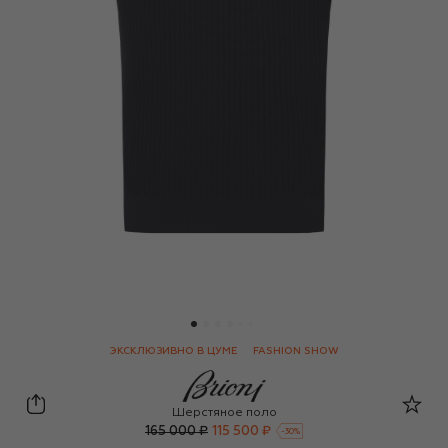
ЭКСКЛЮЗИВНО В ЦУМЕ
FASHION SHOW
Brioni
Шерстяное поло
165 000 ₽
115 500 ₽
-
30
%