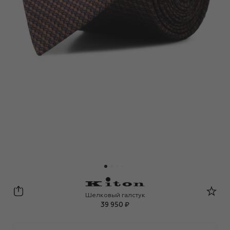
Kiton
Шелковый галстук
39 950 ₽