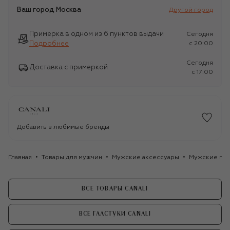
Ваш город
Москва
Другой город
Примерка в одном из 6 пунктов выдачи
Сегодня
Подробнее
c 20:00
Сегодня
Доставка с примеркой
c 17:00
Добавить в любимые бренды
Главная
Товары для мужчин
Мужские аксессуары
Мужские гал
ВСЕ ТОВАРЫ CANALI
ВСЕ ГАЛСТУКИ CANALI