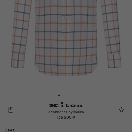
Kiton
Хлопковая рубашка
136 500 ₽
Цвет