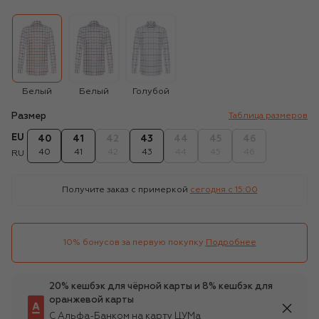
Белый
Белый
Голубой
Размер
Таблица размеров
EU
40
41
42
43
44
45
46
40
41
42
43
44
45
46
RU
Получите заказ с примеркой
сегодня c 15:00
10% бонусов за первую покупку
Подробнее
20% кешбэк для чёрной карты и 8% кешбэк для
оранжевой карты
С Альфа-Банком на карту ЦУМа