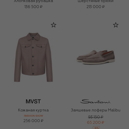
Хлопковая рубашка
Шерстяные брюки
136 500 ₽
213 000 ₽
Кожаная куртка
Замшевые лоферы Malibu
FASHION SHOW
93 150 ₽
256 000 ₽
65 200 ₽
-
30
%