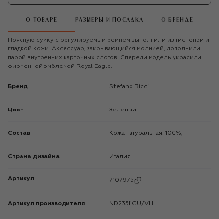
О ТОВАРЕ
РАЗМЕРЫ И ПОСАДКА
О БРЕНДЕ
Поясную сумку с регулируемым ремнем выполнили из тисненой и
гладкой кожи. Аксессуар, закрывающийся молнией, дополнили
парой внутренних карточных слотов. Спереди модель украсили
фирменной эмблемой Royal Eagle.
Бренд
Stefano Ricci
Цвет
Зеленый
Состав
Кожа натуральная: 100%;
Страна дизайна
Италия
Артикул
7107976
Артикул производителя
ND235I1GU/VH