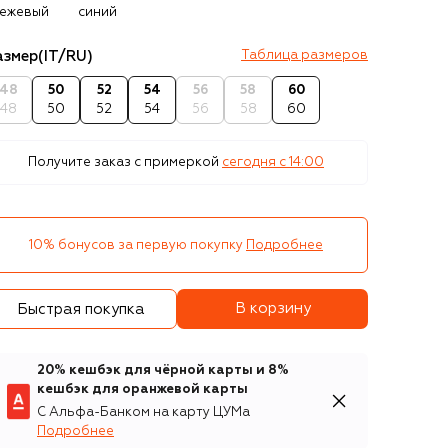
ежевый
синий
азмер
(IT/RU)
Таблица размеров
48
50
52
54
56
58
60
48
50
52
54
56
58
60
Получите заказ с примеркой
сегодня c 14:00
10% бонусов за первую покупку
Подробнее
В корзину
Быстрая покупка
20% кешбэк для чёрной карты и 8%
кешбэк для оранжевой карты
С Альфа-Банком на карту ЦУМа
Подробнее