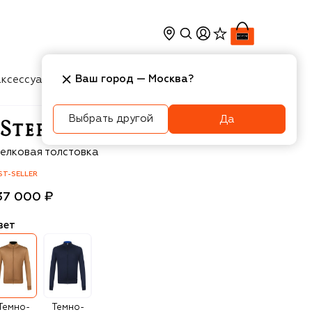
Ваш город —
Москва
?
ксессуары
Косметика
Интерьер
Новости
Выбрать другой
Да
efano Ricci
елковая толстовка
ST-SELLER
37 000 ₽
вет
Темно-
Темно-