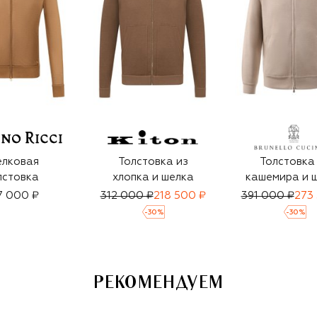
лковая
Толстовка из
Толстовка
лстовка
хлопка и шелка
кашемира и 
7 000 ₽
312 000 ₽
218 500 ₽
391 000 ₽
273
-
30
%
-
30
%
РЕКОМЕНДУЕМ