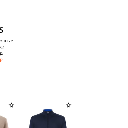
анные
ки
 ₽
 ₽