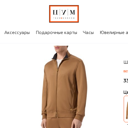
Аксессуары
Подарочные карты
Часы
Ювелирные а
St
Ш
BE
3
Ц