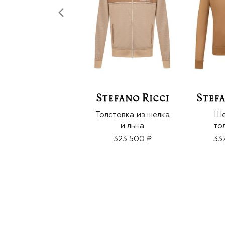
Толстовка из шелка
Ше
и льна
то
323 500 ₽
33