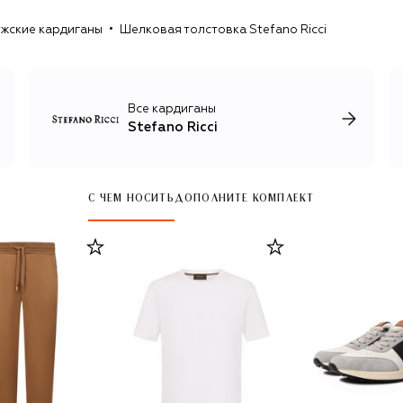
с пестрыми орнаментами на аксессуарах: клеткой, пье-
жские кардиганы
Шелковая толстовка Stefano Ricci
де-пуль, ромбами и другими геометрическими
рисунками. Единственный принт, который украшает
неформальные футболки и лонгсливы, изображение
орла Royal Eagle, символизирующего честь, силу и
достоинство.
Все кардиганы
Stefano Ricci
С ЧЕМ НОСИТЬ
ДОПОЛНИТЕ КОМПЛЕКТ