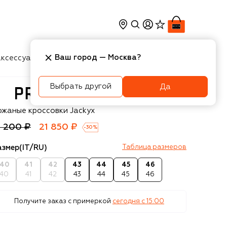
Ваш город —
Москва
?
ксессуары
Косметика
Интерьер
Новости
Выбрать другой
Да
remiata
ожаные кроссовки Jackyx
1 200 ₽
21 850 ₽
-
30
%
азмер
(IT/RU)
Таблица размеров
40
41
42
43
44
45
46
40
41
42
43
44
45
46
Получите заказ с примеркой
сегодня c 15:00