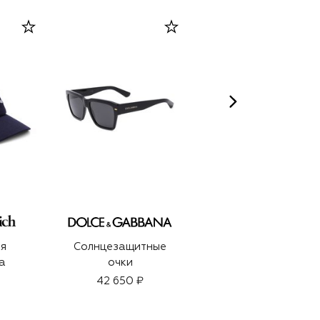
ARTEOLFATTO
я
Солнцезащитные
Духи Black Hashish
а
очки
(100ml)
42 650 ₽
28 000 ₽