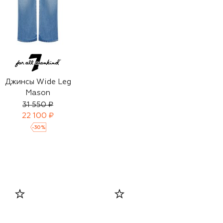
Джинсы Wide Leg
Mason
31 550 ₽
22 100 ₽
-
30
%