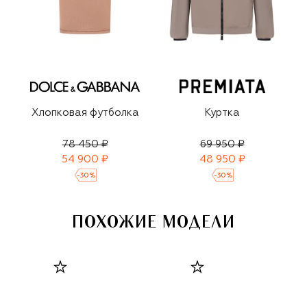
Хлопковая футболка
Куртка
78 450 ₽
69 950 ₽
54 900 ₽
48 950 ₽
-
30
%
-
30
%
ПОХОЖИЕ МОДЕЛИ