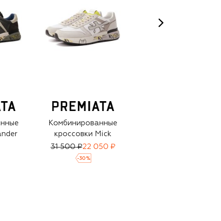
анные
Комбинированные
Комбинированные
ander
кроссовки Mick
кроссовки Mick
31 500 ₽
22 050 ₽
31 500 ₽
22 050 ₽
-
30
%
-
30
%