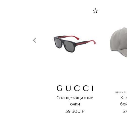
Солнцезащитные
Хл
очки
бе
39 300 ₽
57