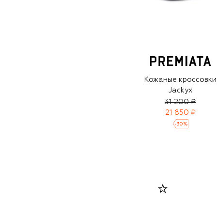
Кожаные кроссовки
Jackyx
31 200 ₽
21 850 ₽
-
30
%