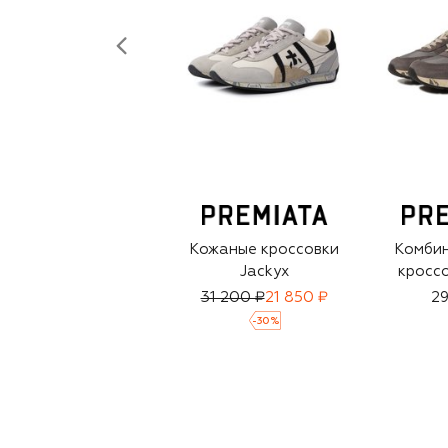
Кожаные кроссовки
Комби
Jackyx
кроссо
31 200 ₽
21 850 ₽
29
-
30
%