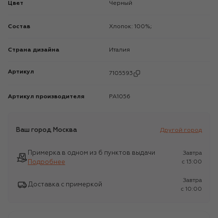
Цвет
Черный
Состав
Хлопок: 100%;
Страна дизайна
Италия
Артикул
7105593
Артикул производителя
PA1056
Ваш город
Москва
Другой город
Примерка в одном из 6 пунктов выдачи
Завтра
Подробнее
c 13:00
Завтра
Доставка с примеркой
c 10:00