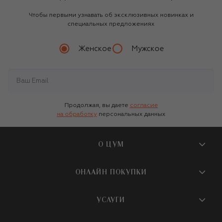
Чтобы первыми узнавать об эксклюзивных новинках и
специальных предложениях
Женское
Мужское
Продолжая, вы даете
согласие
на обработку
персональных данных
О ЦУМ
О магазине
ОНЛАЙН ПОКУПКИ
Новости и события
Вопросы и ответы
УСЛУГИ
Бутики и ПВЗ ЦУМ
Мобильное приложение
Контакты