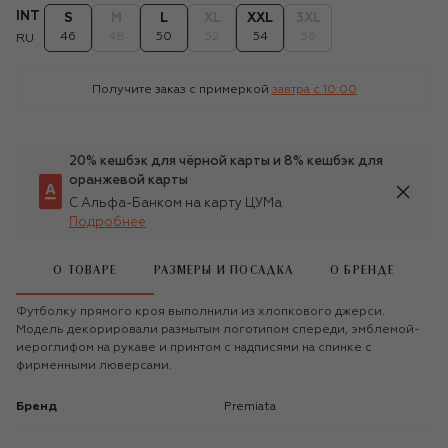
INT
S
M
L
XL
XXL
3XL
46
48
50
52
54
56
RU
Получите заказ с примеркой
завтра c 10:00
20% кешбэк для чёрной карты и 8% кешбэк для
оранжевой карты
С Альфа-Банком на карту ЦУМа
Подробнее
О ТОВАРЕ
РАЗМЕРЫ И ПОСАДКА
О БРЕНДЕ
Футболку прямого кроя выполнили из хлопкового джерси.
Модель декорировали размытым логотипом спереди, эмблемой-
иероглифом на рукаве и принтом с надписями на спинке с
фирменными люверсами.
Бренд
Premiata