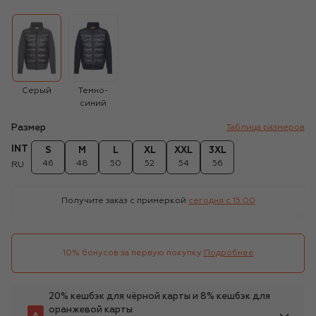
Серый
Темно-
синий
Размер
Таблица размеров
INT
S
M
L
XL
XXL
3XL
46
48
50
52
54
56
RU
Получите заказ с примеркой
сегодня c 15:00
10% бонусов за первую покупку
Подробнее
20% кешбэк для чёрной карты и 8% кешбэк для
оранжевой карты