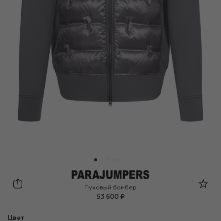
Parajumpers
Пуховый бомбер
53 600 ₽
Цвет