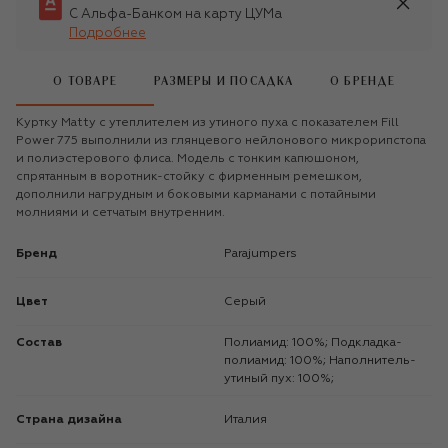
С Альфа-Банком на карту ЦУМа
Подробнее
О ТОВАРЕ
РАЗМЕРЫ И ПОСАДКА
О БРЕНДЕ
Куртку Matty с утеплителем из утиного пуха с показателем Fill
Power 775 выполнили из глянцевого нейлонового микрорипстопа
и полиэстерового флиса. Модель с тонким капюшоном,
спрятанным в воротник-стойку с фирменным ремешком,
дополнили нагрудным и боковыми карманами с потайными
молниями и сетчатым внутренним.
Бренд
Parajumpers
Цвет
Серый
Состав
Полиамид: 100%; Подкладка-
полиамид: 100%; Наполнитель-
утиный пух: 100%;
Страна дизайна
Италия