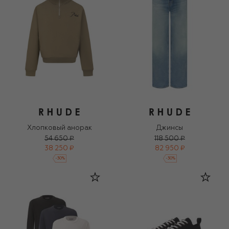
Хлопковый анорак
Джинсы
54 650 ₽
118 500 ₽
38 250 ₽
82 950 ₽
-
30
%
-
30
%