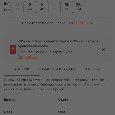
INT
XS
S
M
L
XL
XXL
44
46
48
50
52
54
RU
Получите заказ с примеркой
сегодня c 18:00
20% кешбэк для чёрной карты и 8% кешбэк для
оранжевой карты
С Альфа-Банком на карту ЦУМа
Подробнее
О ТОВАРЕ
РАЗМЕРЫ И ПОСАДКА
О БРЕНДЕ
Анорак со слегка спущенной линией плеч и боковыми карманами
выполнили из хлопка. Спереди модель на короткой молнии
украсили вышитым логотипом бренда.
Бренд
Rhude
Цвет
Хаки