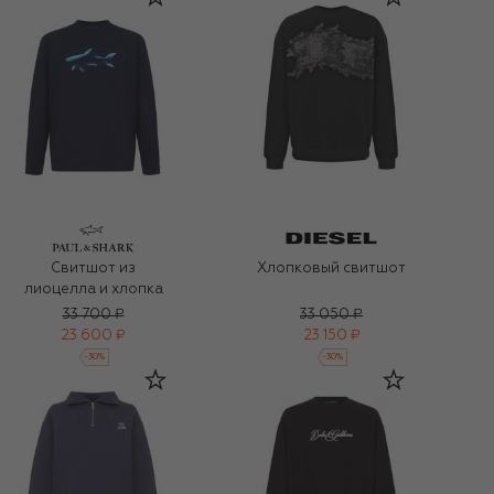
Свитшот из
Хлопковый свитшот
лиоцелла и хлопка
33 700 ₽
33 050 ₽
23 600 ₽
23 150 ₽
-
30
%
-
30
%