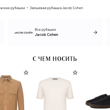
производством джинсов — в мужских и женских
жские рубашки
Замшевая рубашка Jacob Cohen
коллекциях есть все для повседневного гардероба.
Все рубашки
Jacob Cohen
С ЧЕМ НОСИТЬ