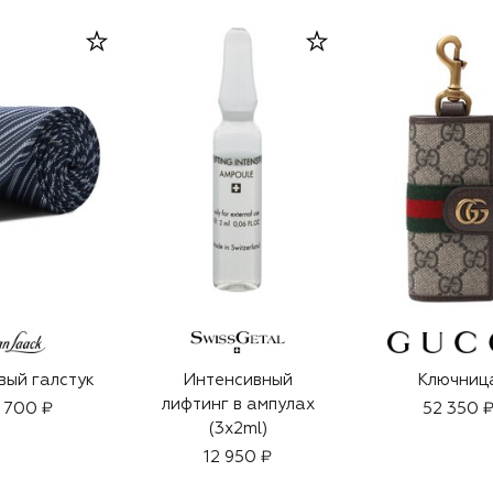
ый галстук
Интенсивный
Ключниц
лифтинг в ампулах
 700 ₽
52 350 
(3x2ml)
12 950 ₽