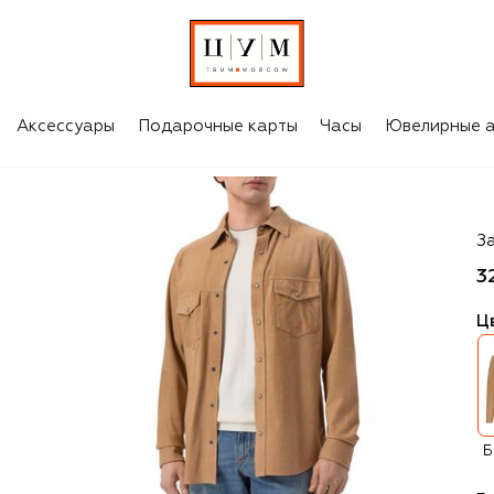
Аксессуары
Подарочные карты
Часы
Ювелирные а
J
З
3
Ц
Б