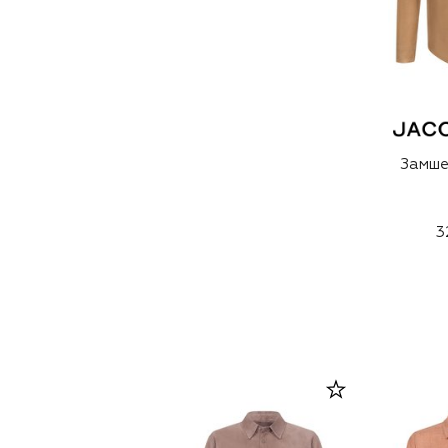
Замше
3