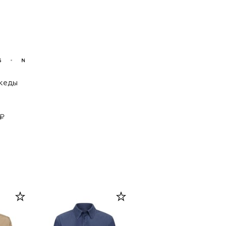
кеды
 ₽