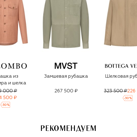
ашка из
Замшевая рубашка
Шелковая ру
ра и шелка
9 000 ₽
267 500 ₽
323 500 ₽
226
4 500 ₽
-
30
%
-
30
%
РЕКОМЕНДУЕМ