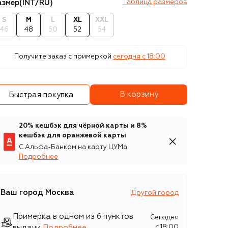
азмер
(INT/RU)
Таблица размеров
S
M
L
XL
XXL
46
48
50
52
54
Получите заказ с примеркой
сегодня c 18:00
В корзину
Быстрая покупка
20% кешбэк для чёрной карты и 8%
кешбэк для оранжевой карты
С Альфа-Банком на карту ЦУМа
Подробнее
Ваш город
Москва
Другой город
Примерка в одном из 6 пунктов
Сегодня
выдачи
Подробнее
c 18:00