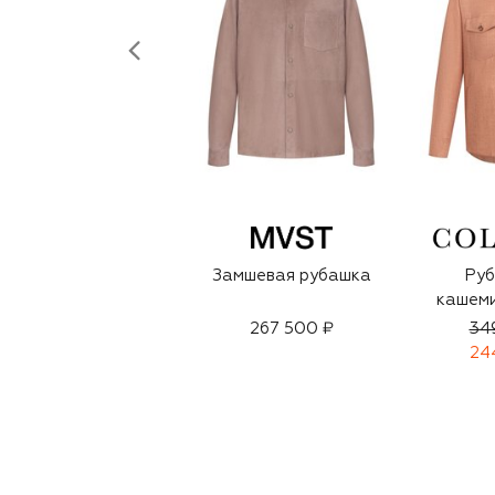
Замшевая рубашка
Руб
кашеми
267 500 ₽
34
24