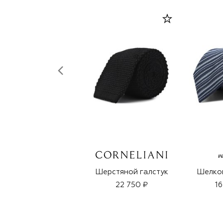
Шерстяной галстук
Шелков
22 750 ₽
16