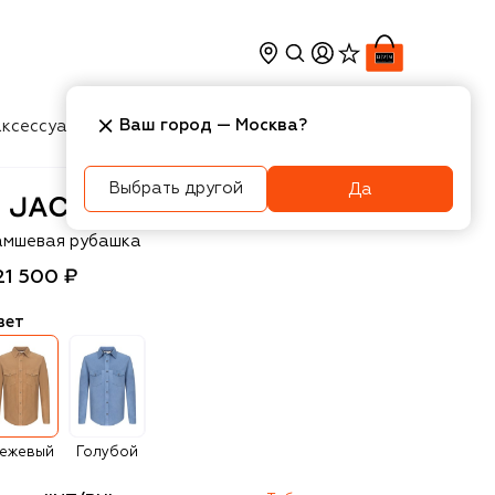
Ваш город —
Москва
?
ксессуары
Косметика
Интерьер
Новости
Выбрать другой
Да
acob Cohen
амшевая рубашка
21 500 ₽
вет
ежевый
Голубой