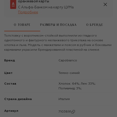
оранжевой карты
С Альфа-Банком на карту ЦУМа
Подробнее
О ТОВАРЕ
РАЗМЕРЫ И ПОСАДКА
О БРЕНДЕ
Толстовку с воротником-стойкой выполнили из гладкого
однотонного и фактурного меланжевого трикотажа на основе
хлопка и льна. Модель с манжетами и поясом в рубчик и боковыми
карманами украсили брендированной пластиной на спинке.
Бренд
Capobianco
Цвет
Темно-синий
Состав
Хлопок: 64%; Лен: 33%;
Полиамид: 3%;
Страна дизайна
Италия
Артикул
7103891