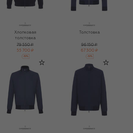
Хлопковая
Толстовка
толстовка
79 550 ₽
96 150 ₽
55 700 ₽
67 300 ₽
-
30
%
-
30
%