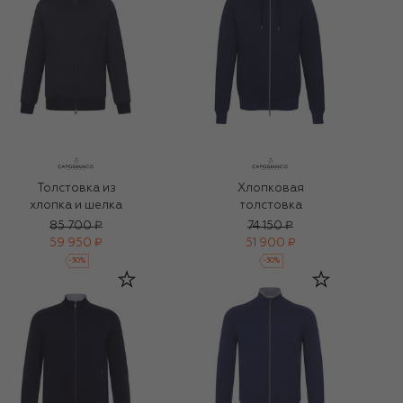
Толстовка из
Хлопковая
хлопка и шелка
толстовка
85 700 ₽
74 150 ₽
59 950 ₽
51 900 ₽
-
30
%
-
30
%