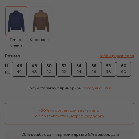
Темно-
Коричневый
синий
Размер
Таблица размеров
IT
46
48
50
52
54
56
58
60
46
48
50
52
54
56
58
60
RU
Получите заказ с примеркой
сегодня c 18:00
-30% на коллекции весна-лето 

с 3 по 17 августа!
Смотреть подборку
20% кешбэк для чёрной карты и 8% кешбэк для