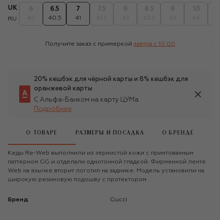
UK
6
6.5
7
7.5
8
8.5
9
10
1
40
40.5
41
41.5
42
42.5
43
44
4
RU
Получите заказ с примеркой
завтра c 10:00
20% кешбэк для чёрной карты и 8% кешбэк для
оранжевой карты
С Альфа-Банком на карту ЦУМа
Подробнее
О ТОВАРЕ
РАЗМЕРЫ И ПОСАДКА
О БРЕНДЕ
Кеды Re-Web выполнили из зернистой кожи с принтованным
паттерном GG и отделали однотонной гладкой. Фирменной ленте
Web на язычке вторит логотип на заднике. Модель установили на
широкую резиновую подошву с протектором.
Бренд
Gucci