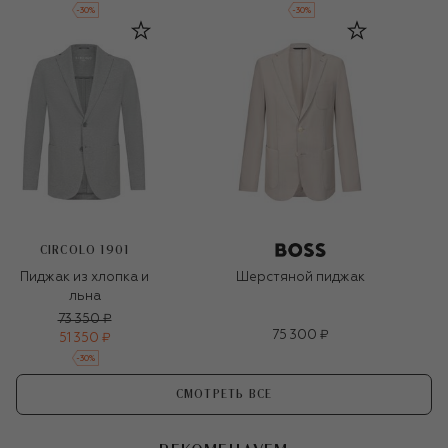
-
30
%
-
30
%
CIRCOLO 1901
Пиджак из хлопка и
Шерстяной пиджак
льна
73 350 ₽
75 300 ₽
51 350 ₽
-
30
%
СМОТРЕТЬ ВСЕ