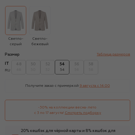
Светло-
Светло-
серый
бежевый
Размер
Таблица размеров
IT
48
50
52
54
56
58
48
50
52
54
56
58
RU
Получите заказ с примеркой
9 августа c 14:00
-30% на коллекции весна-лето 

с 3 по 17 августа!
Смотреть подборку
20% кешбэк для чёрной карты и 8% кешбэк для