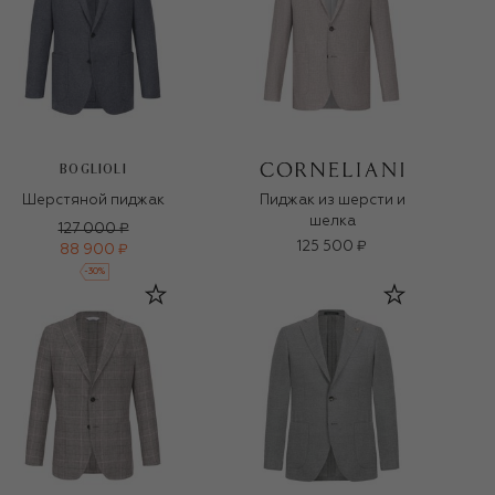
BOGLIOLI
Шерстяной пиджак
Пиджак из шерсти и
шелка
127 000 ₽
125 500 ₽
88 900 ₽
-
30
%