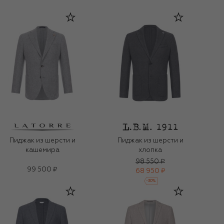
Пиджак из шерсти и
Пиджак из шерсти и
кашемира
хлопка
98 550 ₽
99 500 ₽
68 950 ₽
-
30
%