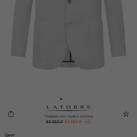
Sartoria Latorre
Пиджак изо льна и хлопка
89 950 ₽
62 950 ₽
-
30
%
Цвет