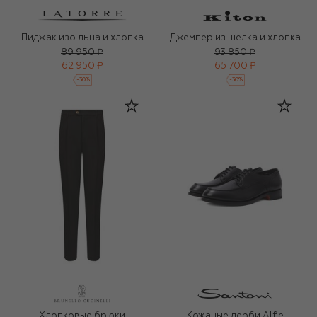
Пиджак изо льна и хлопка
Джемпер из шелка и хлопка
89 950 ₽
93 850 ₽
62 950 ₽
65 700 ₽
-
30
%
-
30
%
Хлопковые брюки
Кожаные дерби Alfie