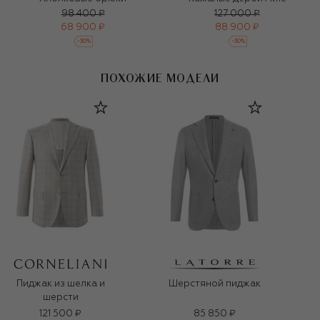
98 400 ₽
127 000 ₽
68 900 ₽
88 900 ₽
-
30
%
-
30
%
ПОХОЖИЕ МОДЕЛИ
Пиджак из шелка и
Шерстяной пиджак
шерсти
121 500 ₽
85 850 ₽