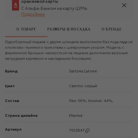
оранжевой карты
С Альфа-Банком на карту ЦУМа
Подробнее
О ТОВАРЕ
РАЗМЕРЫ И ПОСАДКА
О БРЕНДЕ
Однобортный пиджак с двумя шлицами выполнили без подклада из
хлопково-льняного трикотажа с шевронным узором. Модель с
фирменной брошью-наперстком на лацкане дополнили врезным
нагрудным карманом и накладными боковыми.
Бренд
Sartoria Latorre
Цвет
Светло-серый
Состав
Лен: 56%; Хлопок: 44%;
Страна дизайна
Италия
Артикул
7102847