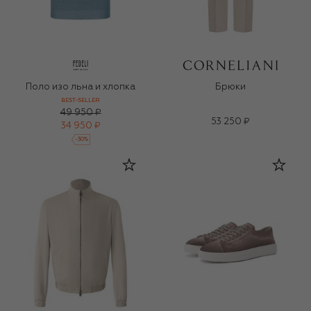
Поло изо льна и хлопка
Брюки
BEST-SELLER
49 950 ₽
53 250 ₽
34 950 ₽
-
30
%