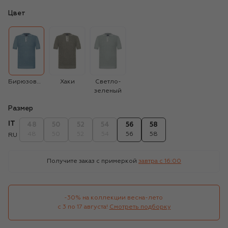
Цвет
Бирюзовый
Хаки
Светло-
зеленый
Размер
IT
48
50
52
54
56
58
48
50
52
54
56
58
RU
Получите заказ с примеркой
завтра c 16:00
-30% на коллекции весна-лето 

с 3 по 17 августа!
Смотреть подборку