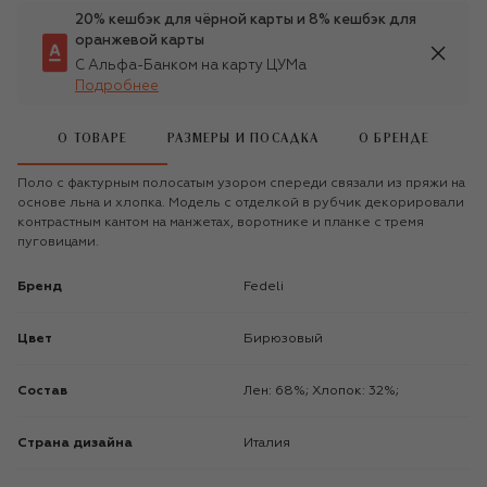
20% кешбэк для чёрной карты и 8% кешбэк для
оранжевой карты
С Альфа-Банком на карту ЦУМа
Подробнее
О ТОВАРЕ
РАЗМЕРЫ И ПОСАДКА
О БРЕНДЕ
Поло с фактурным полосатым узором спереди связали из пряжи на
основе льна и хлопка. Модель с отделкой в рубчик декорировали
контрастным кантом на манжетах, воротнике и планке с тремя
пуговицами.
Бренд
Fedeli
Цвет
Бирюзовый
Состав
Лен: 68%; Хлопок: 32%;
Страна дизайна
Италия