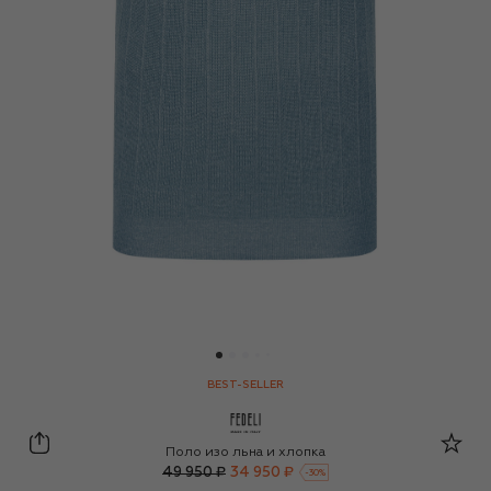
BEST-SELLER
Fedeli
Поло изо льна и хлопка
49 950 ₽
34 950 ₽
-
30
%