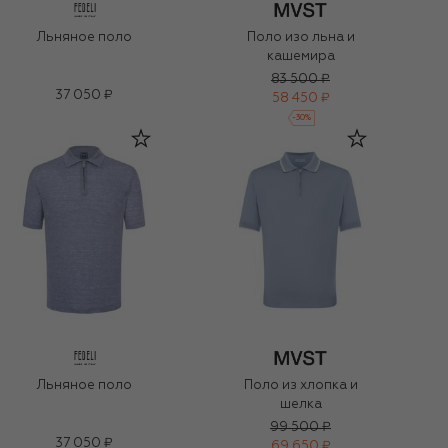
Льняное поло
Поло изо льна и
кашемира
83 500 ₽
37 050 ₽
58 450 ₽
-
30
%
Льняное поло
Поло из хлопка и
шелка
99 500 ₽
37 050 ₽
69 650 ₽