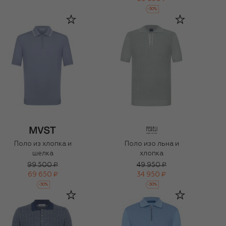
-
30
%
Поло из хлопка и
Поло изо льна и
шелка
хлопка
99 500 ₽
49 950 ₽
69 650 ₽
34 950 ₽
-
30
%
-
30
%