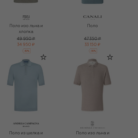
Поло изо льна и
Поло
хлопка
49 950 ₽
47 350 ₽
34 950 ₽
33 150 ₽
-
30
%
-
30
%
Поло из шелка и
Поло изо льна и