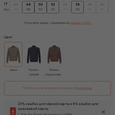
IT
46
48
50
52
54
56
58
60
6
46
48
50
52
54
56
58
60
6
RU
Получите заказ с примеркой
завтра c 13:00
Цвет
Хаки
Темно-
Темно-
синий
коричневый
10% бонусов за первую покупку
Подробнее
20% кешбэк для чёрной карты и 8% кешбэк для
оранжевой карты
С Альфа-Банком на карту ЦУМа