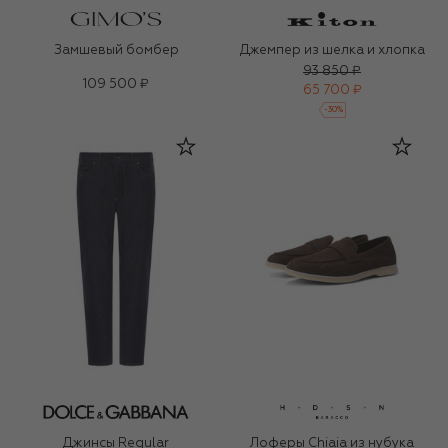
Замшевый бомбер
Джемпер из шелка и хлопка
93 850 ₽
109 500 ₽
65 700 ₽
-
30
%
Джинсы Regular
Лоферы Chiaia из нубука