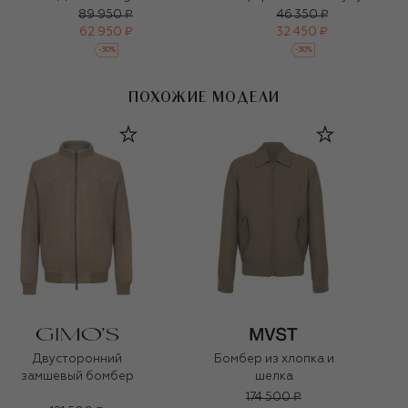
89 950 ₽
46 350 ₽
62 950 ₽
32 450 ₽
-
30
%
-
30
%
ПОХОЖИЕ МОДЕЛИ
Двусторонний
Бомбер из хлопка и
замшевый бомбер
шелка
174 500 ₽