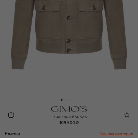
Gimo's
Замшевый бомбер
109 500 ₽
Размер
Таблица размеров