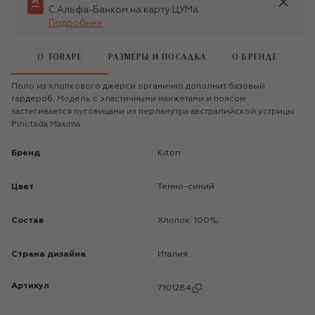
С Альфа-Банком на карту ЦУМа
Подробнее
О ТОВАРЕ
РАЗМЕРЫ И ПОСАДКА
О БРЕНДЕ
Поло из хлопкового джерси органично дополнит базовый
гардероб. Модель с эластичными манжетами и поясом
застегивается пуговицами из перламутра австралийской устрицы
Pinctada Maxima.
Бренд
Kiton
Цвет
Темно-синий
Состав
Хлопок: 100%;
Страна дизайна
Италия
Артикул
7101284