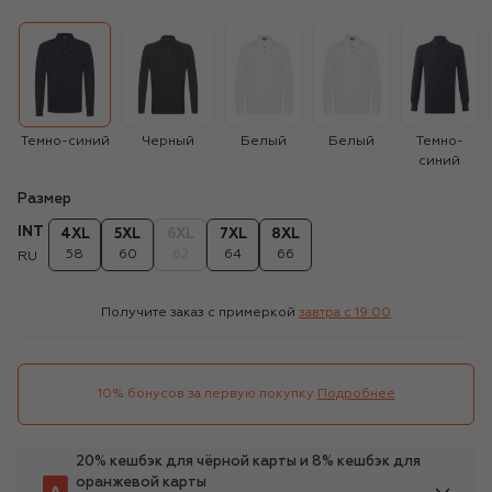
Темно-синий
Черный
Белый
Белый
Темно-
синий
Размер
INT
4XL
5XL
6XL
7XL
8XL
58
60
62
64
66
RU
Получите заказ с примеркой
завтра c 19:00
10% бонусов за первую покупку
Подробнее
20% кешбэк для чёрной карты и 8% кешбэк для
оранжевой карты