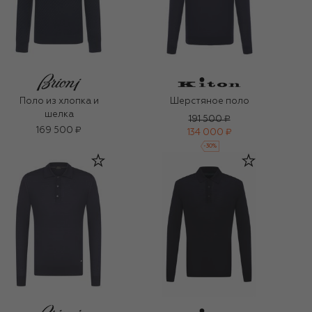
Поло из хлопка и
Шерстяное поло
шелка
191 500 ₽
169 500 ₽
134 000 ₽
-
30
%