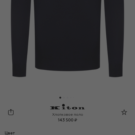
Kiton
Хлопковое поло
143 500 ₽
Цвет